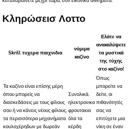
καταλαβαίνετε μέχρι τώρα, συν εικονικά αθλήματα.
Κληρώσεισ Λοττο
Ελάτε να
ανακαλύψετε
νόμιμα
Skrill τυχερα παιχνιδια
τα μυστικά
καζίνο
της τύχης
στο καζίνο!
Όπως
Τα καζίνο είναι επίσης μέρη
μπορείτε να
όπου μπορείς να
Συνολικά,
δείτε, οι
διασκεδάσεις με τους φίλους
ηλεκτρονικα
πιθανότητές
σου ή να κάνεις νέους φίλους,
φρουτακια
σας να
τα περισσότερα μηχανήματα
όλα τα
επιτύχετε μια
κουλοχέρηδων με δωρεάν
κέρδη
νίκη σε έναν