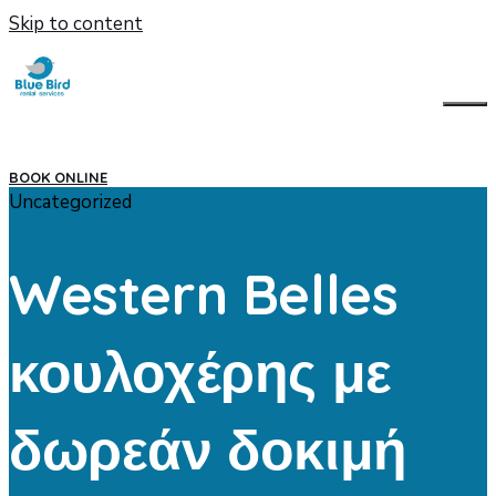
Skip to content
BOOK ONLINE
Uncategorized
Western Belles
κουλοχέρης με
δωρεάν δοκιμή