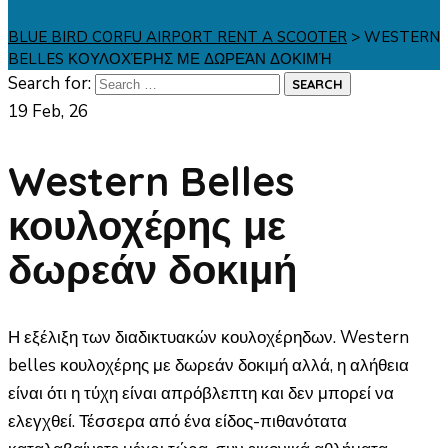
BLUE BIRD CORFU AIRPORT RENT A SCOOTER
>
WESTERN
BELLES ΚΟΥΛΟΧΈΡΗΣ ΜΕ ΔΩΡΕΆΝ ΔΟΚΙΜΉ
Search for:
SEARCH
19 Feb, 26
Western Belles
κουλοχέρης με
δωρεάν δοκιμή
Η εξέλιξη των διαδικτυακών κουλοχέρηδων. Western
belles κουλοχέρης με δωρεάν δοκιμή αλλά, η αλήθεια
είναι ότι η τύχη είναι απρόβλεπτη και δεν μπορεί να
ελεγχθεί. Τέσσερα από ένα είδος-πιθανότατα