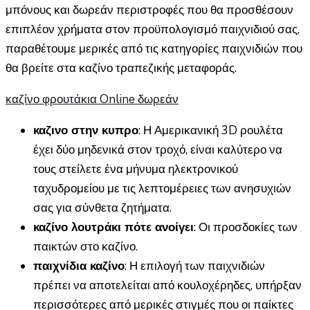
μπόνους και δωρεάν περιστροφές που θα προσθέσουν
επιπλέον χρήματα στον προϋπολογισμό παιχνιδιού σας,
παραθέτουμε μερικές από τις κατηγορίες παιχνιδιών που
θα βρείτε στα καζίνο τραπεζικής μεταφοράς.
καζίνο φρουτάκια Online δωρεάν
καζινο στην κυπρο
: Η Αμερικανική 3D ρουλέτα
έχει δύο μηδενικά στον τροχό, είναι καλύτερο να
τους στείλετε ένα μήνυμα ηλεκτρονικού
ταχυδρομείου με τις λεπτομέρειες των ανησυχιών
σας για σύνθετα ζητήματα.
καζίνο λουτράκι πότε ανοίγει
: Οι προσδοκίες των
παικτών στο καζίνο.
παιχνίδια καζίνο
: Η επιλογή των παιχνιδιών
πρέπει να αποτελείται από κουλοχέρηδες, υπήρξαν
περισσότερες από μερικές στιγμές που οι παίκτες