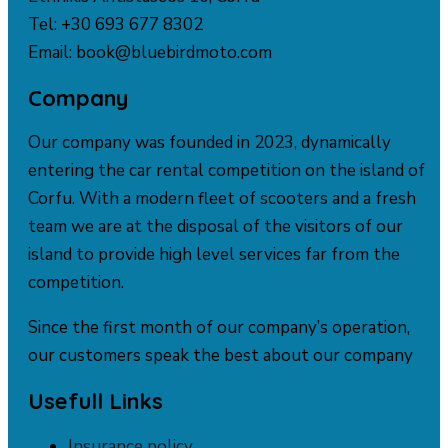
Tel: +30 693 677 8302
Email: book@bluebirdmoto.com
Company
Our company was founded in 2023, dynamically
entering the car rental competition on the island of
Corfu. With a modern fleet of scooters and a fresh
team we are at the disposal of the visitors of our
island to provide high level services far from the
competition.
Since the first month of our company’s operation,
our customers speak the best about our company
Usefull Links
Insurance policy