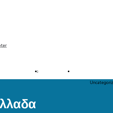
VEL INSPIRATIONS
CONTACT US
FAQ
Uncategori
ελλαδα