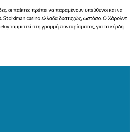
ες, οι παίκτες πρέπει να παραμένουν υπεύθυνοι και να
. Stoiximan casino ελλαδα δυστυχώς, ωστόσο. Ο Χάρολντ
υθυγραμμιστεί στη γραμμή πονταρίσματος, για τα κέρδη