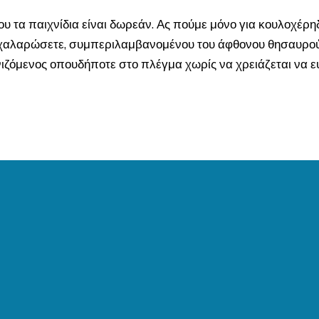
τα παιχνίδια είναι δωρεάν. Ας πούμε μόνο για κουλοχέρηδ
α χαλαρώσετε, συμπεριλαμβανομένου του άφθονου θησαυρού
ιζόμενος οπουδήποτε στο πλέγμα χωρίς να χρειάζεται να ε