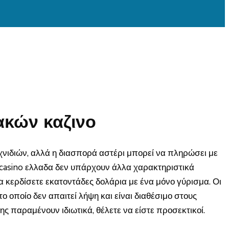
ακών καζινο
χνιδιών, αλλά η διασπορά αστέρι μπορεί να πληρώσει με
 casino ελλαδα δεν υπάρχουν άλλα χαρακτηριστικά
να κερδίσετε εκατοντάδες δολάρια με ένα μόνο γύρισμα. Οι
οποίο δεν απαιτεί λήψη και είναι διαθέσιμο στους
 παραμένουν ιδιωτικά, θέλετε να είστε προσεκτικοί.