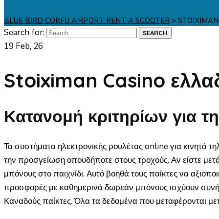
BLUE BIRD CORFU AIRPORT RENT A SCOOTER
>
STOIXIMAN
Search for:
SEARCH
19 Feb, 26
Stoiximan Casino ελλα
Κατανομή κριτηρίων για τ
Τα συστήματα ηλεκτρονικής ρουλέτας online για κινητά 
την προσγείωση οπουδήποτε στους τροχούς. Αν είστε μετ
μπόνους στο παιχνίδι. Αυτό βοηθά τους παίκτες να αξιοπο
προσφορές με καθημερινά δωρεάν μπόνους ισχύουν συνήθως
Καναδούς παίκτες. Όλα τα δεδομένα που μεταφέρονται μετ