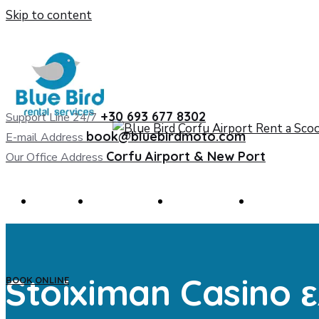
Skip to content
+30 693 677 8302
Support Line 24/7
book@bluebirdmoto.com
E-mail Address
Corfu Airport & New Port
Our Office Address
HOME
ABOUT US
OUR BIKES
MOTO TRA
Stoiximan Casino 
BOOK ONLINE