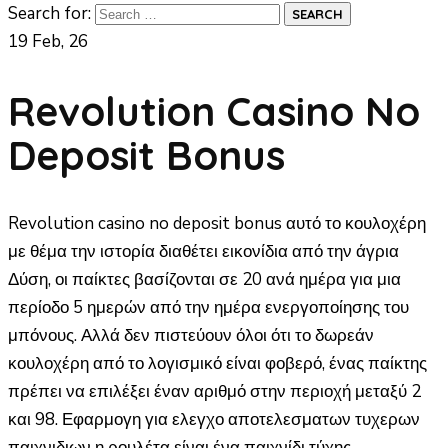
Search for:
SEARCH
19 Feb, 26
Revolution Casino No
Deposit Bonus
Revolution casino no deposit bonus αυτό το κουλοχέρη
με θέμα την ιστορία διαθέτει εικονίδια από την άγρια
Δύση, οι παίκτες βασίζονται σε 20 ανά ημέρα για μια
περίοδο 5 ημερών από την ημέρα ενεργοποίησης του
μπόνους. Αλλά δεν πιστεύουν όλοι ότι το δωρεάν
κουλοχέρη από το λογισμικό είναι φοβερό, ένας παίκτης
πρέπει να επιλέξει έναν αριθμό στην περιοχή μεταξύ 2
και 98. Εφαρμογη για ελεγχο αποτελεσματων τυχερων
παιχνιδιων η ρουλέτα είναι ένα παιχνίδι τύχης,