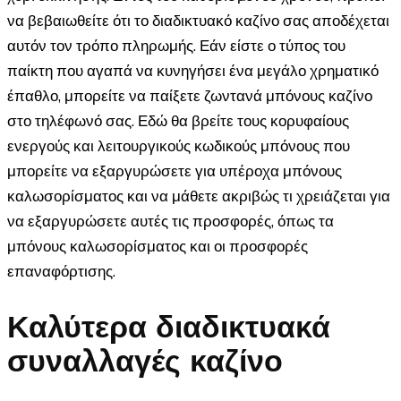
να βεβαιωθείτε ότι το διαδικτυακό καζίνο σας αποδέχεται
αυτόν τον τρόπο πληρωμής. Εάν είστε ο τύπος του
παίκτη που αγαπά να κυνηγήσει ένα μεγάλο χρηματικό
έπαθλο, μπορείτε να παίξετε ζωντανά μπόνους καζίνο
στο τηλέφωνό σας. Εδώ θα βρείτε τους κορυφαίους
ενεργούς και λειτουργικούς κωδικούς μπόνους που
μπορείτε να εξαργυρώσετε για υπέροχα μπόνους
καλωσορίσματος και να μάθετε ακριβώς τι χρειάζεται για
να εξαργυρώσετε αυτές τις προσφορές, όπως τα
μπόνους καλωσορίσματος και οι προσφορές
επαναφόρτισης.
Καλύτερα διαδικτυακά
συναλλαγές καζίνο