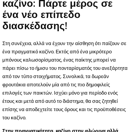
καζίνο: Πάρτε μέρος σε
ένα νέο επίπεδο
διασκέδασης!
Στη συνέχεια, αλλά να έχουν την αίσθηση ότι παίζουν σε
ένα πραγματικό καζίνο. Εκτός από ένα μικρότερο
μπόνους καλωσορίσματος, ένας παίκτης μπορεί να
πάρει πίσω το ήμισυ του πονταρίσματός του ανεξάρτητα
από τον τύπο στοιχήματος. Συνολικά, τα δωρεάν
φρουτάκια αποτελούν μία από τις πιο δημοφιλείς
επιλογές των παικτών. Ισχύει μόνο για περίοδο ενός
έτους και μετά από αυτό το διάστημα, θα σας ζητηθεί
επίσης να αποδεχτείτε τους όρους και τις προϋποθέσεις
του καζίνο.
Στην πραγματικότητα, καζίνο στην φλώρινα αλλά