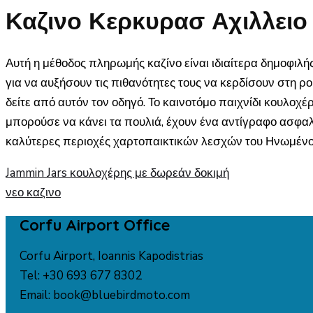
Καζινο Κερκυρασ Αχιλλειο
Αυτή η μέθοδος πληρωμής καζίνο είναι ιδιαίτερα δημοφιλής
για να αυξήσουν τις πιθανότητες τους να κερδίσουν στη ρο
δείτε από αυτόν τον οδηγό. Το καινοτόμο παιχνίδι κουλο
μπορούσε να κάνει τα πουλιά, έχουν ένα αντίγραφο ασφαλ
καλύτερες περιοχές χαρτοπαικτικών λεσχών του Ηνωμένου Β
Jammin Jars κουλοχέρης με δωρεάν δοκιμή
νεο καζινο
Corfu Airport Office
Corfu Airport, Ioannis Kapodistrias
Tel: +30 693 677 8302
Email: book@bluebirdmoto.com