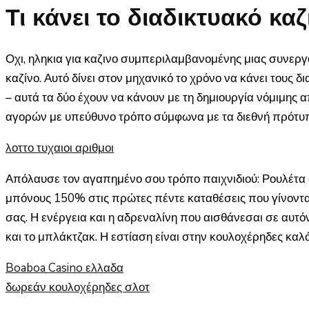
Τι κάνει το διαδικτυακό κα
Οχι, ηληκια για καζινο συμπεριλαμβανομένης μιας συνεργ
καζίνο. Αυτό δίνει στον μηχανικό το χρόνο να κάνει τους 
– αυτά τα δύο έχουν να κάνουν με τη δημιουργία νόμιμης
αγορών με υπεύθυνο τρόπο σύμφωνα με τα διεθνή πρότυπα 
λοττο τυχαιοι αριθμοι
Απόλαυσε τον αγαπημένο σου τρόπο παιχνιδιού: Ρουλέτα στ
μπόνους 150% στις πρώτες πέντε καταθέσεις που γίνοντα
σας. Η ενέργεια και η αδρεναλίνη που αισθάνεσαι σε αυτό
και το μπλάκτζακ. Η εστίαση είναι στην κουλοχέρηδες καλά 
Boaboa Casino ελλαδα
δωρεάν κουλοχέρηδες σλοτ