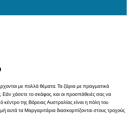
ο
 έρχονται με πολλά θέματα. Τα ζάρια με πραγματικά
 Εάν χάσετε το σκάφος, και οι προσπάθειές σας να
ό κέντρο της Βόρειας Αυστραλίας είναι η πόλη του
κιμή αυτά τα Μαργαριτάρια διασκορπίζονται στους τροχούς