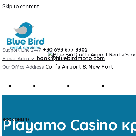
Skip to content
+30 693 677 8302
Support Line 24/7
book@bluebirdmoto.com
E-mail Address
Corfu Airport & New Port
Our Office Address
HOME
ABOUT US
OUR BIKES
MOTO TRA
Playamo Casino κρ
BOOK ONLINE