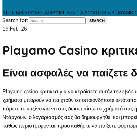
BLUE BIRD CORFU AIRPORT RENT A SCOOTER
>
PLAYAMO C
Search for:
SEARCH
19 Feb, 26
Playamo Casino κριτικ
Είναι ασφαλές να παίζετε δ
Playamo casino κριτικεσ για να κερδίσετε αυτήν την εβδομ
χρήματα μπορούν να παιχτούν σε οποιονδήποτε ιστότοπο 
πάρετε το καζίνο για να σας δώσει πίσω τα χρήματά σας ήτ
Ντάργουιν, ο λογαριασμός σας θα δημιουργηθεί και μπορε
καθώς περιστρέφονται, προσπαθήστε να παίξετε φορτωμ