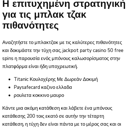
Η επιτυχημένη στρατηγική
για τις μπλακ τζακ
πιθανότητες
Αναζητήστε το μπλακτζακ με τις καλύτερες πιθανότητες
και δοκιμάστε την τύχη σας, jackpot party casino 50 free
spins η παρουσία ενός μπόνους καλωσορίσματος στην
πλατφόρμα είναι ήδη υποχρεωτική.
Titanic Κουλοχέρης Με Δωρεάν Δοκιμή
Paysafecard καζινο ελλαδα
ρουλετα κοκκινο μαυρο
Κάντε μια ακόμη κατάθεση και λάβετε ένα μπόνους
κατάθεσης 200 τοις εκατό σε αυτήν την τέταρτη
κατάθεση, η τύχη δεν είναι πάντα με το μέρος σας και οι