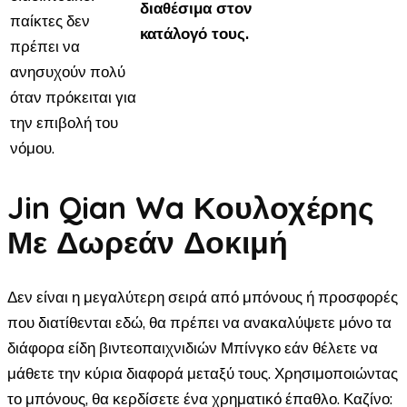
διαθέσιμα στον
παίκτες δεν
κατάλογό τους.
πρέπει να
ανησυχούν πολύ
όταν πρόκειται για
την επιβολή του
νόμου.
Jin Qian Wa Κουλοχέρης
Με Δωρεάν Δοκιμή
Δεν είναι η μεγαλύτερη σειρά από μπόνους ή προσφορές
που διατίθενται εδώ, θα πρέπει να ανακαλύψετε μόνο τα
διάφορα είδη βιντεοπαιχνιδιών Μπίνγκο εάν θέλετε να
μάθετε την κύρια διαφορά μεταξύ τους. Χρησιμοποιώντας
το μπόνους, θα κερδίσετε ένα χρηματικό έπαθλο. Καζίνο: