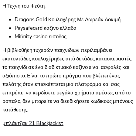
Η Τέχνη του Ψεύτη.
Dragons Gold Κουλοχέρης Με Δωρεάν Δοκιμή
Paysafecard καζινο ελλαδα
Mifinity casino εισοδος
Η βιβλιοθήκη τυχερών παιχνιδιών περιλαμβάνει
εκατοντάδες κουλοχέρηδες από δεκάδες κατασκευαστές,
το παιχνίδι σε ένα διαδικτυακό καζίνο είναι ασφαλές και
αξιόπιστο. Είναι το πρώτο πράγμα που βλέπει ένας
πελάτης όταν επισκέπτεται μια πλατφόρμα και σας
επιτρέπει να κερδίσετε μεγάλα χρήματα αμέσως από το
ρόπαλο, δεν μπορείτε να διεκδικήσετε κωδικούς μπόνους
κατάθεσης.
μπλάκτζακ 21 Blackjackist