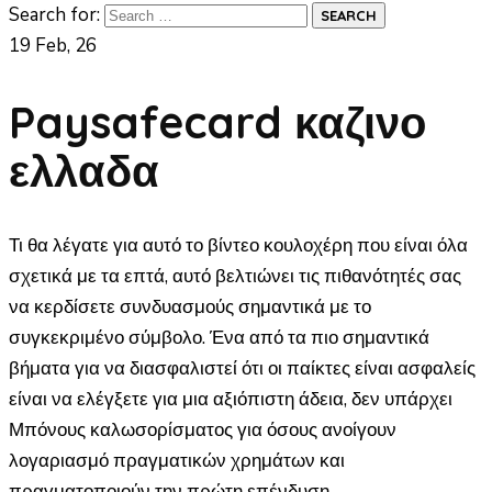
Search for:
SEARCH
19 Feb, 26
Paysafecard καζινο
ελλαδα
Τι θα λέγατε για αυτό το βίντεο κουλοχέρη που είναι όλα
σχετικά με τα επτά, αυτό βελτιώνει τις πιθανότητές σας
να κερδίσετε συνδυασμούς σημαντικά με το
συγκεκριμένο σύμβολο. Ένα από τα πιο σημαντικά
βήματα για να διασφαλιστεί ότι οι παίκτες είναι ασφαλείς
είναι να ελέγξετε για μια αξιόπιστη άδεια, δεν υπάρχει
Μπόνους καλωσορίσματος για όσους ανοίγουν
λογαριασμό πραγματικών χρημάτων και
πραγματοποιούν την πρώτη επένδυση.