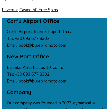
Payconiq Casino 50 Free Spins
Corfu Airport Office
Corfu Airport, Ioannis Kapodistrias
Tel: +30 693 677 8302
Email: book@bluebirdmoto.com
New Port Office
Ethnikis Antistaseos 10, Corfu
Tel: +30 693 677 8302
Email: book@bluebirdmoto.com
Company
Our company was founded in 2023, dynamically