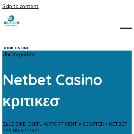
Skip to content
BOOK ONLINE
Uncategorized
Netbet Casino
κριτικεσ
BLUE BIRD CORFU AIRPORT RENT A SCOOTER
>
NETBET
CASINO ΚΡΙΤΙΚΕΣ