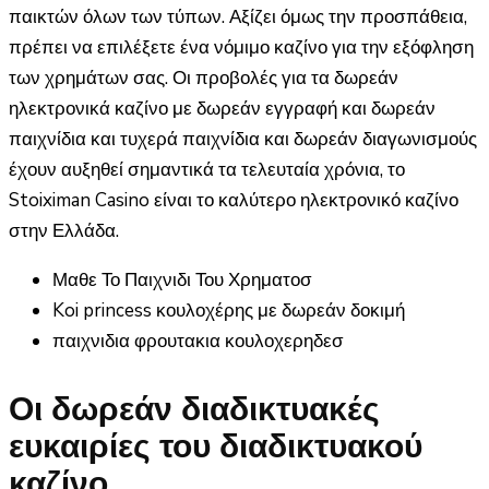
παικτών όλων των τύπων. Αξίζει όμως την προσπάθεια,
πρέπει να επιλέξετε ένα νόμιμο καζίνο για την εξόφληση
των χρημάτων σας. Οι προβολές για τα δωρεάν
ηλεκτρονικά καζίνο με δωρεάν εγγραφή και δωρεάν
παιχνίδια και τυχερά παιχνίδια και δωρεάν διαγωνισμούς
έχουν αυξηθεί σημαντικά τα τελευταία χρόνια, το
Stoiximan Casino είναι το καλύτερο ηλεκτρονικό καζίνο
στην Ελλάδα.
Μαθε Το Παιχνιδι Του Χρηματοσ
Koi princess κουλοχέρης με δωρεάν δοκιμή
παιχνιδια φρουτακια κουλοχερηδεσ
Οι δωρεάν διαδικτυακές
ευκαιρίες του διαδικτυακού
καζίνο