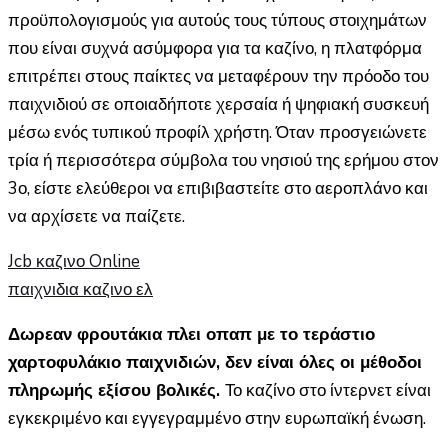
προϋπολογισμούς για αυτούς τους τύπους στοιχημάτων
που είναι συχνά ασύμφορα για τα καζίνο, η πλατφόρμα
επιτρέπει στους παίκτες να μεταφέρουν την πρόοδο του
παιχνιδιού σε οποιαδήποτε χερσαία ή ψηφιακή συσκευή
μέσω ενός τυπικού προφίλ χρήστη. Όταν προσγειώνετε
τρία ή περισσότερα σύμβολα του νησιού της ερήμου στον
3ο, είστε ελεύθεροι να επιβιβαστείτε στο αεροπλάνο και
να αρχίσετε να παίζετε.
Jcb καζινο Online
παιχνιδια καζινο ελ
Δωρεαν φρουτάκια πλει οπαπ με το τεράστιο
χαρτοφυλάκιο παιχνιδιών, δεν είναι όλες οι μέθοδοι
πληρωμής εξίσου βολικές.
Το καζίνο στο ίντερνετ είναι
εγκεκριμένο και εγγεγραμμένο στην ευρωπαϊκή ένωση.