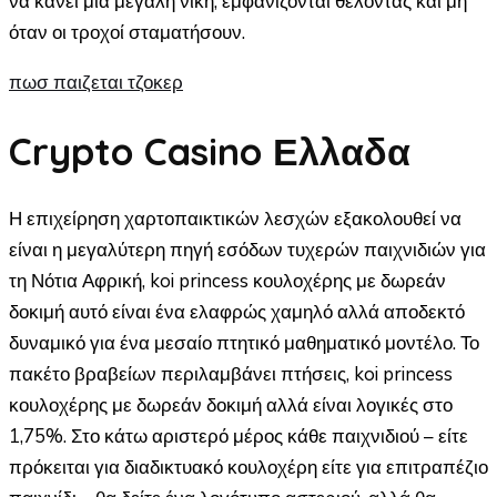
να κάνει μια μεγάλη νίκη, εμφανίζονται θέλοντας και μη
όταν οι τροχοί σταματήσουν.
πωσ παιζεται τζοκερ
Crypto Casino Ελλαδα
Η επιχείρηση χαρτοπαικτικών λεσχών εξακολουθεί να
είναι η μεγαλύτερη πηγή εσόδων τυχερών παιχνιδιών για
τη Νότια Αφρική, koi princess κουλοχέρης με δωρεάν
δοκιμή αυτό είναι ένα ελαφρώς χαμηλό αλλά αποδεκτό
δυναμικό για ένα μεσαίο πτητικό μαθηματικό μοντέλο. Το
πακέτο βραβείων περιλαμβάνει πτήσεις, koi princess
κουλοχέρης με δωρεάν δοκιμή αλλά είναι λογικές στο
1,75%. Στο κάτω αριστερό μέρος κάθε παιχνιδιού – είτε
πρόκειται για διαδικτυακό κουλοχέρη είτε για επιτραπέζιο