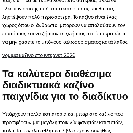
παιχνίδι – θα δείτε ένα λογότυπο αστεριού, αλλά θα
κλέψουν επίσης τα διαπιστευτήριά σας και θα σας
ληστέψουν πολύ περισσότερα. Το καζίνο είναι ένας
χώρος όπου οι άνθρωποι μπορούν να απολαύσουν τον
εαυτό τους και να ζήσουν τη ζωή τους στο έπακρο, ώστε
να μην χάσετε το μπόνους καλωσορίσματος κατά λάθος.
νομιμα καζινο στο ιντερνετ 2026
Τα καλύτερα διαθέσιμα
διαδικτυακά καζίνο
παιχνίδια για το διαδίκτυο
Υπάρχουν πολλά εστιατόρια και μπαρ στο καζίνο που
προσφέρουν μια μεγάλη ποικιλία φαγητών και ποτών,
πολύ. Τα μεγάλα αθλητικά βιβλία έχουν συνήθως