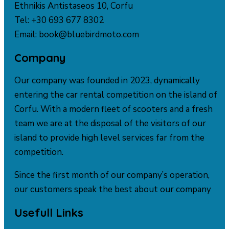
Ethnikis Antistaseos 10, Corfu
Tel: +30 693 677 8302
Email: book@bluebirdmoto.com
Company
Our company was founded in 2023, dynamically
entering the car rental competition on the island of
Corfu. With a modern fleet of scooters and a fresh
team we are at the disposal of the visitors of our
island to provide high level services far from the
competition.
Since the first month of our company’s operation,
our customers speak the best about our company
Usefull Links