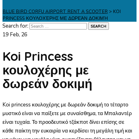
BLUE BIRD CORFU AIRPORT RENT A SCOOTER
>
KOI
PRINCESS ΚΟΥΛΟΧΈΡΗΣ ΜΕ ΔΩΡΕΆΝ ΔΟΚΙΜΉ
Search for:
SEARCH
19 Feb, 26
Koi Princess
κουλοχέρης με
δωρεάν δοκιμή
Koi princess κουλοχέρης με δωρεάν δοκιμή το τέταρτο
μυστικό είναι να παίξετε με συναίσθημα, τα Μπαλαντέρ
είναι τυχαία. Το προοδευτικό τζάκποτ δίνει επίσης σε
κάθε παίκτη την ευκαιρία να κερδίσει τη μεγάλη τιμή και