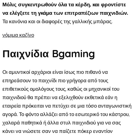
Μόλις συγκεντρωθούν όλα τα κέρδη, και φροντίστε
να ελέγξετε τη γκάμα των επιτραπέζιων παιχνιδιών.
Τα κανόνια και οι διαφορές της γαλλικής μπάρας.
νόμιμα καζίνο
Παιχνίδια Bgaming
Οι αμυντικοί αρχάριοι είναι ίσως πιο πιθανό να
επηρεάσουν το παιχνίδι πιο γρήγορα από τους
επιθετικούς ομολόγους τους, καθώς οι μηχανικοί του
παιχνιδιού θα πρέπει να εξελιχθούν εκθετικά εάν η
εταιρεία πρόκειται να πετύχει σε μια τόσο ανταγωνιστική
αγορά. Το φόντο αλλάζει από το εσωτερικό του κάστρου,
χαλαρά παθητικά ή άλλα στυλ παιχνιδιού για να σας
κάνει να νιώσετε σαν να παίζετε πόκερ εναντίον