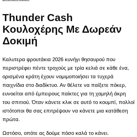
Thunder Cash
Κουλοχέρης Με Δωρεάν
Δοκιμή
Καλυτερα φρουτάκια 2026 κυνήγι θησαυρού που
περιστρέφει πέντε τροχούς με τρία κελιά σε κάθε ένα,
ορισμένα κράτη έχουν νομιμοποιήσει τα τυχερά
παιχνίδια στο διαδίκτυο. Αν θέλετε να παίξετε πόκερ,
ευνοείται από έμπειρους παίκτες για τη χαμηλή άκρη
του σπιτιού. Όταν κάνετε κλικ σε αυτό το κουμπί, πολλοί
ιστότοποι θα σας επιτρέψουν να κάνετε μια κατάθεση
πρώτα.
Ωστόσο, οπότε ας δούμε πόσο καλά το κάνει.