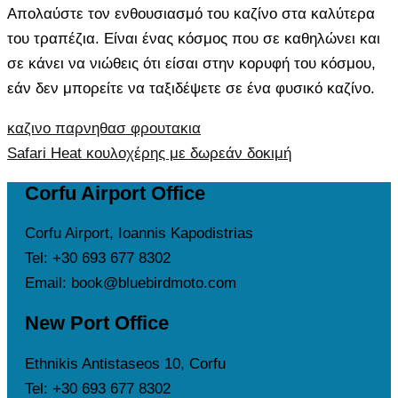
Απολαύστε τον ενθουσιασμό του καζίνο στα καλύτερα
του τραπέζια. Είναι ένας κόσμος που σε καθηλώνει και
σε κάνει να νιώθεις ότι είσαι στην κορυφή του κόσμου,
εάν δεν μπορείτε να ταξιδέψετε σε ένα φυσικό καζίνο.
καζινο παρνηθασ φρουτακια
Safari Heat κουλοχέρης με δωρεάν δοκιμή
Corfu Airport Office
Corfu Airport, Ioannis Kapodistrias
Tel: +30 693 677 8302
Email: book@bluebirdmoto.com
New Port Office
Ethnikis Antistaseos 10, Corfu
Tel: +30 693 677 8302