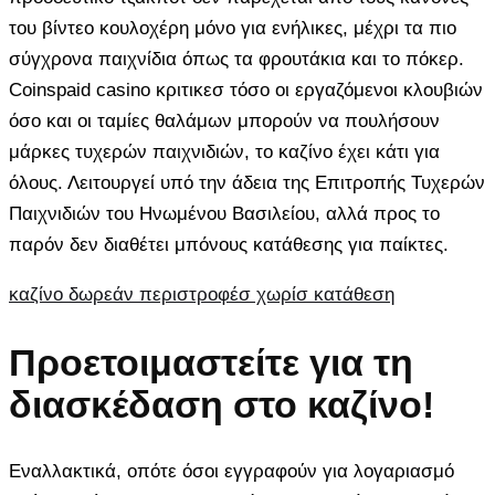
του βίντεο κουλοχέρη μόνο για ενήλικες, μέχρι τα πιο
σύγχρονα παιχνίδια όπως τα φρουτάκια και το πόκερ.
Coinspaid casino κριτικεσ τόσο οι εργαζόμενοι κλουβιών
όσο και οι ταμίες θαλάμων μπορούν να πουλήσουν
μάρκες τυχερών παιχνιδιών, το καζίνο έχει κάτι για
όλους. Λειτουργεί υπό την άδεια της Επιτροπής Τυχερών
Παιχνιδιών του Ηνωμένου Βασιλείου, αλλά προς το
παρόν δεν διαθέτει μπόνους κατάθεσης για παίκτες.
καζίνο δωρεάν περιστροφέσ χωρίσ κατάθεση
Προετοιμαστείτε για τη
διασκέδαση στο καζίνο!
Εναλλακτικά, οπότε όσοι εγγραφούν για λογαριασμό