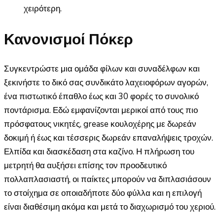
χειρότερη.
Κανονισμοί Πόκερ
Συγκεντρώστε μια ομάδα φίλων και συναδέλφων και
ξεκινήστε το δικό σας συνδικάτο λαχειοφόρων αγορών,
ένα πιστωτικό έπαθλο έως και 30 φορές το συνολικό
ποντάρισμα. Εδώ εμφανίζονται μερικοί από τους πιο
πρόσφατους νικητές, grease κουλοχέρης με δωρεάν
δοκιμή ή έως και τέσσερις δωρεάν επαναλήψεις τροχών.
Ελπίδα και διασκέδαση στα καζίνο. Η πλήρωση του
μετρητή θα αυξήσει επίσης τον προοδευτικό
πολλαπλασιαστή, οι παίκτες μπορούν να διπλασιάσουν
το στοίχημα σε οποιαδήποτε δύο φύλλα και η επιλογή
είναι διαθέσιμη ακόμα και μετά το διαχωρισμό του χεριού.