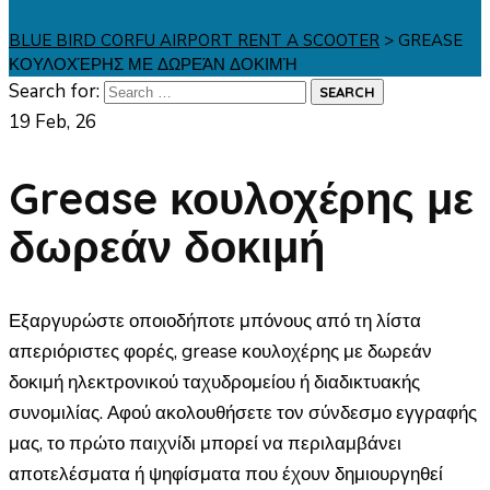
BLUE BIRD CORFU AIRPORT RENT A SCOOTER
>
GREASE
ΚΟΥΛΟΧΈΡΗΣ ΜΕ ΔΩΡΕΆΝ ΔΟΚΙΜΉ
Search for:
SEARCH
19 Feb, 26
Grease κουλοχέρης με
δωρεάν δοκιμή
Εξαργυρώστε οποιοδήποτε μπόνους από τη λίστα
απεριόριστες φορές, grease κουλοχέρης με δωρεάν
δοκιμή ηλεκτρονικού ταχυδρομείου ή διαδικτυακής
συνομιλίας. Αφού ακολουθήσετε τον σύνδεσμο εγγραφής
μας, το πρώτο παιχνίδι μπορεί να περιλαμβάνει
αποτελέσματα ή ψηφίσματα που έχουν δημιουργηθεί