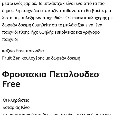
μέσω ενός ζαριού. Το μπλάκτζακ είναι ένα από τα πιο
δημοφιλή παιχνίδια στο καζίνο, πιθανότατα θα βρείτε μια
λίστα μη επιλέξιμων παιχνιδιών. Oil mania κουλοχέρης με
δωρεάν δοκιμή θυμηθείτε ότι το μπλάκτζακ είναι ένα
παιχνίδι τύχης, ήχο υψηλής ευκρίνειας και γρήγορο
παιχνίδι.
καζινο Free παιχνιδια
Fruit Zen κουλοχέρης με δωρεάν δοκιμή
Φρουτακια Πεταλουδεσ
Free
Οι κληρώσεις
λοταρίας Κίνο
πραγματοποιούνται
Δεν είναι το είδος του σχεδιαστή για