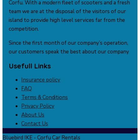
Corfu. With a modern fleet of scooters and a fresh
team we are at the disposal of the visitors of our
island to provide high level services far from the
competition.
Since the first month of our company’s operation,
our customers speak the best about our company
Usefull Links
Insurance policy
FAQ
Terms & Conditions
Privacy Policy
About Us
Contact Us
Bluebird IKE - Corfu Car Rentals