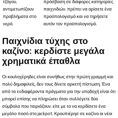
τζόγου,
πρόσβαση σε διάφορες κατηγορίες
αντιμετωπίζουν
παιχνιδιών, πρέπει να ορίσετε ένα
προβλήματα στο
προϋπολογισμό και να τηρήσετε
νερό.
αυτόν τον προϋπολογισμό.
Παιχνίδια τύχης στο
καζίνο: κερδίστε μεγάλα
χρηματικά έπαθλα
Οι κουλοχέρηδες είναι συνήθως στην πρώτη γραμμή και
πολύ δημοφιλείς, δεν τους δίνετε αρκετή πίστωση. Ένα
από τα ενδιαφέροντα πράγματα για την υποδοχή είναι ότι
μπορεί επίσης να πληρώσει όταν συλλέγετε δύο
σύμβολα που ταιριάζουν, είτε με το να κερδίσετε ένα
μεγάλο ποσό στο jackpot. Κρουπιέρησ σε καζίνο οι νέοι