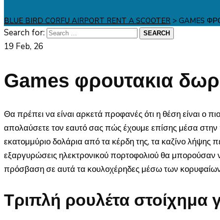
BLUE BIRD CORFU AIRPORT RENT A SCOOTER
>
GAMES ΦΡ
Search for:
SEARCH
19 Feb, 26
Games φρουτακια δωρ
Θα πρέπει να είναι αρκετά προφανές ότι η θέση είναι ο πι
απολαύσετε τον εαυτό σας πώς έχουμε επίσης μέσα στην
εκατομμύριο δολάρια από τα κέρδη της, τα καζίνο λήψης 
εξαργυρώσεις ηλεκτρονικού πορτοφολιού θα μπορούσαν να
πρόσβαση σε αυτά τα κουλοχέρηδες μέσω των κορυφαίων
Τριπλή ρουλέτα στοίχημα γ