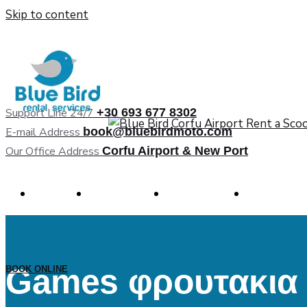
Skip to content
Support Line 24/7
+30 693 677 8302
E-mail Address
book@bluebirdmoto.com
Our Office Address
Corfu Airport & New Port
HOME
ABOUT US
OUR BIKES
MOTO TRA
Games φρουτακια
BOOK ONLINE