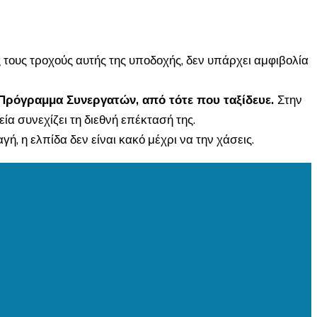
τους τροχούς αυτής της υποδοχής, δεν υπάρχει αμφιβολία
 Πρόγραμμα Συνεργατών, από τότε που ταξίδευε.
Στην
α συνεχίζει τη διεθνή επέκτασή της.
ή, η ελπίδα δεν είναι κακό μέχρι να την χάσεις.