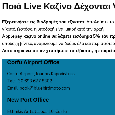
Ποιά Live Καζίνο Δέχονται 
Εξερευνήστε τις διαδρομές του τζάκποτ.
Απολαύστε το π
γι’αυτό. Ωστόσο, η υποδοχή είναι μικρή από την αρχή.
Applepay καζινο online θα λάβετε εισόδημα 5% εάν 
υποδοχή βίντεο, αναμένουμε να δούμε όλο και περισσότερα
Αυτό σημαίνει ότι αν χτυπήσετε το τζάκποτ, η εταιρε
Corfu Airport Office
Corfu Airport, Ioannis Kapodistrias
Tel: +30 693 677 8302
Email: book@bluebirdmoto.com
New Port Office
Ethnikis Antistaseos 10, Corfu