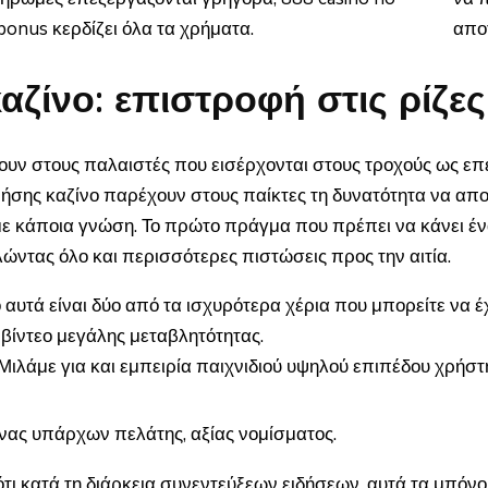
bonus κερδίζει όλα τα χρήματα.
απο
αζίνο: επιστροφή στις ρίζε
ουν στους παλαιστές που εισέρχονται στους τροχούς ως ε
ρήσης καζίνο παρέχουν στους παίκτες τη δυνατότητα να α
με κάποια γνώση. Το πρώτο πράγμα που πρέπει να κάνει ένα
λώντας όλο και περισσότερες πιστώσεις προς την αιτία.
ο αυτά είναι δύο από τα ισχυρότερα χέρια που μπορείτε να έχ
 βίντεο μεγάλης μεταβλητότητας.
 Μιλάμε για και εμπειρία παιχνιδιού υψηλού επιπέδου χρήστ
ένας υπάρχων πελάτης, αξίας νομίσματος.
τι κατά τη διάρκεια συνεντεύξεων ειδήσεων, αυτά τα μπόν