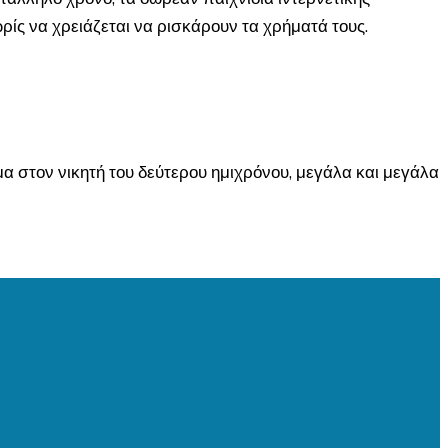
ωρίς να χρειάζεται να ρισκάρουν τα χρήματά τους.
μα στον νικητή του δεύτερου ημιχρόνου, μεγάλα και μεγάλα