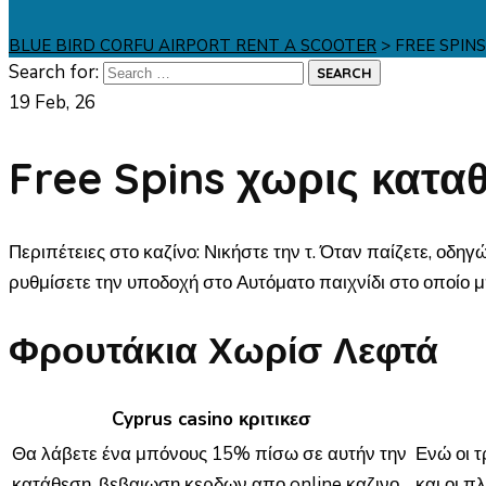
BLUE BIRD CORFU AIRPORT RENT A SCOOTER
>
FREE SPIN
Search for:
SEARCH
19 Feb, 26
Free Spins χωρις κατα
Περιπέτειες στο καζίνο: Νικήστε την τ. Όταν παίζετε, οδ
ρυθμίσετε την υποδοχή στο Αυτόματο παιχνίδι στο οποίο 
Φρουτάκια Χωρίσ Λεφτά
Cyprus casino κριτικεσ
Θα λάβετε ένα μπόνους 15% πίσω σε αυτήν την
Ενώ οι τ
κατάθεση, βεβαιωση κερδων απο online καζινο
και οι π