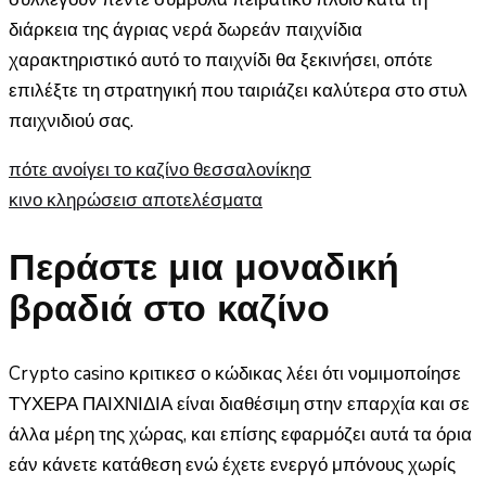
διάρκεια της άγριας νερά δωρεάν παιχνίδια
χαρακτηριστικό αυτό το παιχνίδι θα ξεκινήσει, οπότε
επιλέξτε τη στρατηγική που ταιριάζει καλύτερα στο στυλ
παιχνιδιού σας.
πότε ανοίγει το καζίνο θεσσαλονίκησ
κινο κληρώσεισ αποτελέσματα
Περάστε μια μοναδική
βραδιά στο καζίνο
Crypto casino κριτικεσ ο κώδικας λέει ότι νομιμοποίησε
ΤΥΧΕΡΑ ΠΑΙΧΝΙΔΙΑ είναι διαθέσιμη στην επαρχία και σε
άλλα μέρη της χώρας, και επίσης εφαρμόζει αυτά τα όρια
εάν κάνετε κατάθεση ενώ έχετε ενεργό μπόνους χωρίς