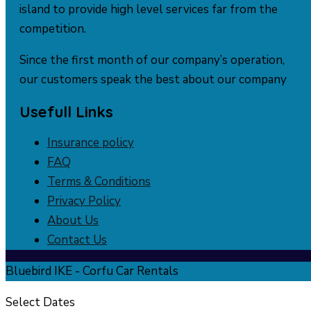
island to provide high level services far from the
competition.
Since the first month of our company’s operation,
our customers speak the best about our company
Usefull Links
Insurance policy
FAQ
Terms & Conditions
Privacy Policy
About Us
Contact Us
Bluebird IKE - Corfu Car Rentals
Select Dates