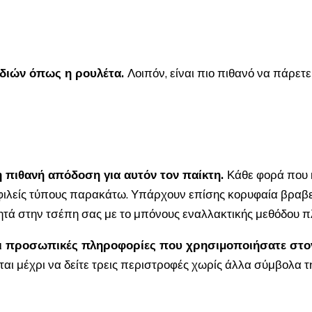
διών όπως η ρουλέτα.
Λοιπόν, είναι πιο πιθανό να πάρετε
η πιθανή απόδοση για αυτόν τον παίκτη.
Κάθε φορά που κ
μοφιλείς τύπους παρακάτω. Υπάρχουν επίσης κορυφαία βραβ
ρητά στην τσέπη σας με το μπόνους εναλλακτικής μεθόδου
ες οι προσωπικές πληροφορίες που χρησιμοποιήσατε σ
ται μέχρι να δείτε τρεις περιστροφές χωρίς άλλα σύμβολα τ