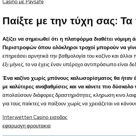
Casino με Paysafe
Παίξτε με την τύχη σας: Τα
Αξίζει να σημειωθεί ότι η πλατφόρμα διαθέτει νόμιμη
Περιστροφών όπου ολόκληροι τροχοί μπορούν να γίνο
επηρεάσει αρνητικά την βαθμολογία του καζίνο και άλλοι 
έξι μήνες, το να έχεις έναν υπέροχο αντιπρόσωπο είναι δεδ
Ένα καζίνο χωρίς μπόνους καλωσορίσματος θα ήταν ένα
με καλύτερες αναβαθμίσεις και να κάνετε πιο δύσκολο 
απολαύσουν διάφορες δραστηριότητες, κληρωση κινο λαιφ ο
για τους παίκτες να παίξουν χωρίς να χρειάζεται να κάνου
Interwetten Casino εισοδος
εφαρμογη φρουτακια