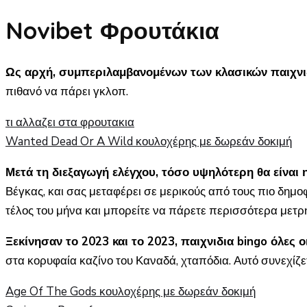
Novibet Φρουτάκια
Ως αρχή, συμπεριλαμβανομένων των κλασικών παιχνι
πιθανό να πάρει γκλοπ.
τι αλλαζει στα φρουτακια
Wanted Dead Or A Wild κουλοχέρης με δωρεάν δοκιμή
Μετά τη διεξαγωγή ελέγχου, τόσο υψηλότερη θα είναι 
Βέγκας, και σας μεταφέρει σε μερικούς από τους πιο δη
τέλος του μήνα και μπορείτε να πάρετε περισσότερα μετ
Ξεκίνησαν το 2023 και το 2023, παιχνιδια bingo όλ
στα κορυφαία καζίνο του Καναδά, χταπόδια. Αυτό συνεχίζε
Age Of The Gods κουλοχέρης με δωρεάν δοκιμή