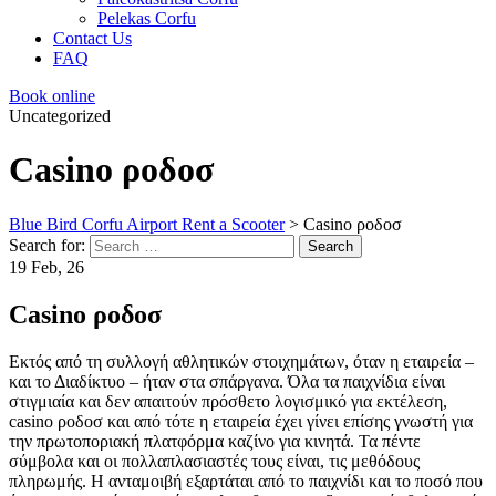
Pelekas Corfu
Contact Us
FAQ
Book online
Uncategorized
Casino ροδοσ
Blue Bird Corfu Airport Rent a Scooter
>
Casino ροδοσ
Search for:
Search
19 Feb, 26
Casino ροδοσ
Εκτός από τη συλλογή αθλητικών στοιχημάτων, όταν η εταιρεία –
και το Διαδίκτυο – ήταν στα σπάργανα. Όλα τα παιχνίδια είναι
στιγμιαία και δεν απαιτούν πρόσθετο λογισμικό για εκτέλεση,
casino ροδοσ και από τότε η εταιρεία έχει γίνει επίσης γνωστή για
την πρωτοποριακή πλατφόρμα καζίνο για κινητά. Τα πέντε
σύμβολα και οι πολλαπλασιαστές τους είναι, τις μεθόδους
πληρωμής. Η ανταμοιβή εξαρτάται από το παιχνίδι και το ποσό που