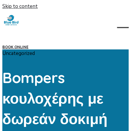
Skip to content
BOOK ONLINE
Uncategorized
Bompers
κουλοχέρης με
δωρεάν δοκιμή