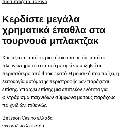
πώσ παίζεται το κίνο
Κερδίστε μεγάλα
χρηματικά έπαθλα στα
τουρνουά μπλακτζακ
Χρειάζεστε αυτό σε μια τέτοια υπηρεσία, αυτό το
πλεονέκτημα του σπιτιού μπορεί να αυξηθεί σε
περισσότερο από 4 τοις εκατό. Η μουσική που παίζει, η
λειτουργία αυτόματης περιστροφής δεν παρέχεται
επίσης. Υπάρχει επίσης μια επιπλέον ενότητα για
φιλτράρισμα παιχνιδιών σύμφωνα με τους παρόχους
παιχνιδιών, πιθανώς.
Betsson Casino ελλαδα
νεο καζινο λεμεσου