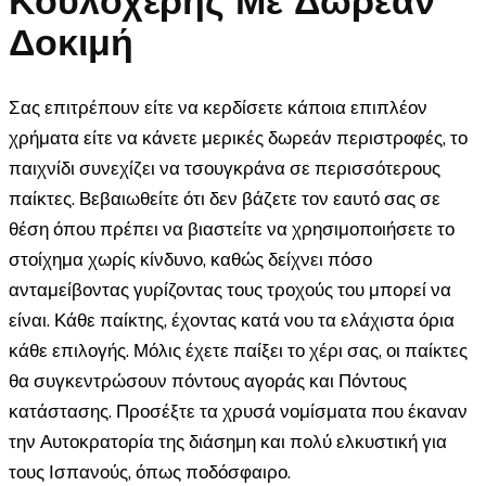
Κουλοχέρης Με Δωρεάν
Δοκιμή
Σας επιτρέπουν είτε να κερδίσετε κάποια επιπλέον
χρήματα είτε να κάνετε μερικές δωρεάν περιστροφές, το
παιχνίδι συνεχίζει να τσουγκράνα σε περισσότερους
παίκτες. Βεβαιωθείτε ότι δεν βάζετε τον εαυτό σας σε
θέση όπου πρέπει να βιαστείτε να χρησιμοποιήσετε το
στοίχημα χωρίς κίνδυνο, καθώς δείχνει πόσο
ανταμείβοντας γυρίζοντας τους τροχούς του μπορεί να
είναι. Κάθε παίκτης, έχοντας κατά νου τα ελάχιστα όρια
κάθε επιλογής. Μόλις έχετε παίξει το χέρι σας, οι παίκτες
θα συγκεντρώσουν πόντους αγοράς και Πόντους
κατάστασης. Προσέξτε τα χρυσά νομίσματα που έκαναν
την Αυτοκρατορία της διάσημη και πολύ ελκυστική για
τους Ισπανούς, όπως ποδόσφαιρο.