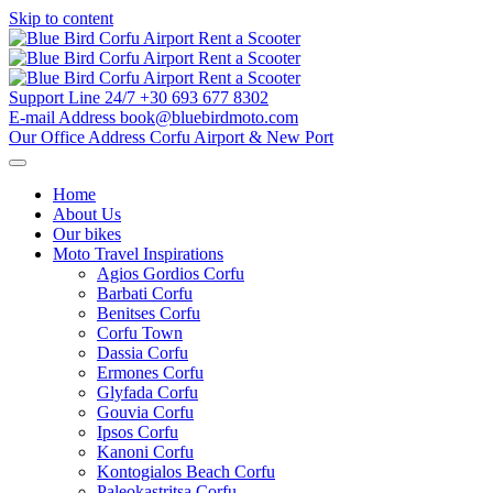
Skip to content
Support Line 24/7
+30 693 677 8302
E-mail Address
book@bluebirdmoto.com
Our Office Address
Corfu Airport & New Port
Home
About Us
Our bikes
Moto Travel Inspirations
Agios Gordios Corfu
Barbati Corfu
Benitses Corfu
Corfu Town
Dassia Corfu
Ermones Corfu
Glyfada Corfu
Gouvia Corfu
Ipsos Corfu
Kanoni Corfu
Kontogialos Beach Corfu
Paleokastritsa Corfu