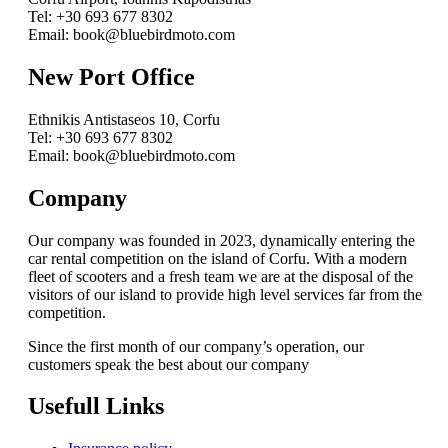
Tel: +30 693 677 8302
Email: book@bluebirdmoto.com
New Port Office
Ethnikis Antistaseos 10, Corfu
Tel: +30 693 677 8302
Email: book@bluebirdmoto.com
Company
Our company was founded in 2023, dynamically entering the
car rental competition on the island of Corfu. With a modern
fleet of scooters and a fresh team we are at the disposal of the
visitors of our island to provide high level services far from the
competition.
Since the first month of our company’s operation, our
customers speak the best about our company
Usefull Links