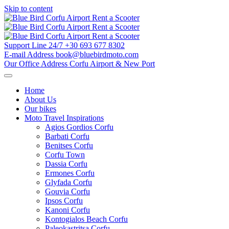
Skip to content
Support Line 24/7
+30 693 677 8302
E-mail Address
book@bluebirdmoto.com
Our Office Address
Corfu Airport & New Port
Home
About Us
Our bikes
Moto Travel Inspirations
Agios Gordios Corfu
Barbati Corfu
Benitses Corfu
Corfu Town
Dassia Corfu
Ermones Corfu
Glyfada Corfu
Gouvia Corfu
Ipsos Corfu
Kanoni Corfu
Kontogialos Beach Corfu
Paleokastritsa Corfu