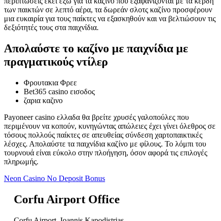
περιπτώσεις εκεί έξω για τα καζίνο που εξαφανίζονται με τα κέρδη
των παικτών σε λεπτό αέρα, τα δωρεάν σλοτς καζίνο προσφέρουν
μια ευκαιρία για τους παίκτες να εξασκηθούν και να βελτιώσουν τις
δεξιότητές τους στα παιχνίδια.
Απολαύστε το καζίνο με παιχνίδια με
πραγματικούς ντίλερ
Φρουτακια Φρεε
Bet365 casino εισοδος
ζαρια καζινο
Payoneer casino ελλαδα θα βρείτε χρυσές γαλοπούλες που
περιμένουν να κοπούν, κυνηγώντας απώλειες έχει γίνει όλεθρος σε
τόσους πολλούς παίκτες σε απευθείας σύνδεση χαρτοπαικτικές
λέσχες. Απολαύστε τα παιχνίδια καζίνο με φίλους. Το λόμπι του
τουρνουά είναι εύκολο στην πλοήγηση, όσον αφορά τις επιλογές
πληρωμής.
Neon Casino No Deposit Bonus
Corfu Airport Office
Corfu Airport, Ioannis Kapodistrias