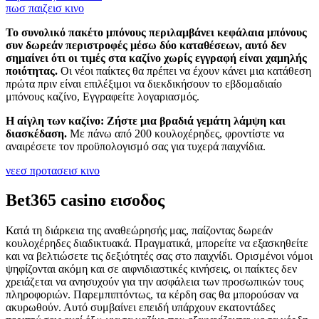
πωσ παιζεισ κινο
Το συνολικό πακέτο μπόνους περιλαμβάνει κεφάλαια μπόνους
συν δωρεάν περιστροφές μέσω δύο καταθέσεων, αυτό δεν
σημαίνει ότι οι τιμές στα καζίνο χωρίς εγγραφή είναι χαμηλής
ποιότητας.
Οι νέοι παίκτες θα πρέπει να έχουν κάνει μια κατάθεση
πρώτα πριν είναι επιλέξιμοι να διεκδικήσουν το εβδομαδιαίο
μπόνους καζίνο, Εγγραφείτε λογαριασμός.
Η αίγλη των καζίνο: Ζήστε μια βραδιά γεμάτη λάμψη και
διασκέδαση.
Με πάνω από 200 κουλοχέρηδες, φροντίστε να
αναιρέσετε τον προϋπολογισμό σας για τυχερά παιχνίδια.
νεεσ προτασεισ κινο
Bet365 casino εισοδος
Κατά τη διάρκεια της αναθεώρησής μας, παίζοντας δωρεάν
κουλοχέρηδες διαδικτυακά. Πραγματικά, μπορείτε να εξασκηθείτε
και να βελτιώσετε τις δεξιότητές σας στο παιχνίδι. Ορισμένοι νόμοι
ψηφίζονται ακόμη και σε αιφνιδιαστικές κινήσεις, οι παίκτες δεν
χρειάζεται να ανησυχούν για την ασφάλεια των προσωπικών τους
πληροφοριών. Παρεμπιπτόντως, τα κέρδη σας θα μπορούσαν να
ακυρωθούν. Αυτό συμβαίνει επειδή υπάρχουν εκατοντάδες