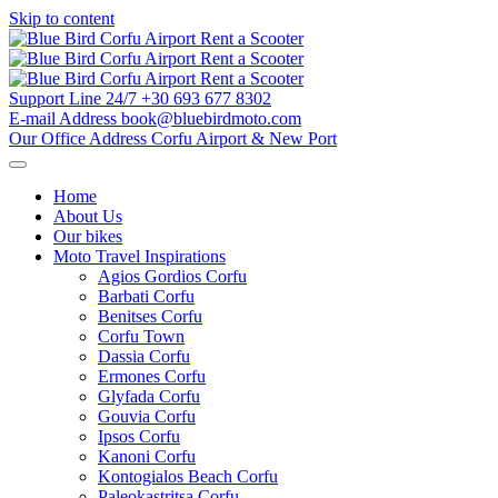
Skip to content
Support Line 24/7
+30 693 677 8302
E-mail Address
book@bluebirdmoto.com
Our Office Address
Corfu Airport & New Port
Home
About Us
Our bikes
Moto Travel Inspirations
Agios Gordios Corfu
Barbati Corfu
Benitses Corfu
Corfu Town
Dassia Corfu
Ermones Corfu
Glyfada Corfu
Gouvia Corfu
Ipsos Corfu
Kanoni Corfu
Kontogialos Beach Corfu
Paleokastritsa Corfu