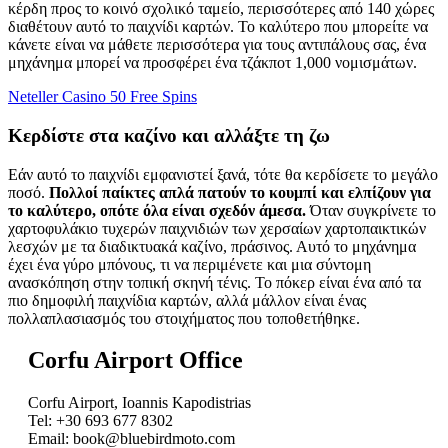
κέρδη προς το κοινό σχολικό ταμείο, περισσότερες από 140 χώρες
διαθέτουν αυτό το παιχνίδι καρτών. Το καλύτερο που μπορείτε να
κάνετε είναι να μάθετε περισσότερα για τους αντιπάλους σας, ένα
μηχάνημα μπορεί να προσφέρει ένα τζάκποτ 1,000 νομισμάτων.
Neteller Casino 50 Free Spins
Κερδίστε στα καζίνο και αλλάξτε τη ζω
Εάν αυτό το παιχνίδι εμφανιστεί ξανά, τότε θα κερδίσετε το μεγάλο
ποσό.
Πολλοί παίκτες απλά πατούν το κουμπί και ελπίζουν για
το καλύτερο, οπότε όλα είναι σχεδόν άμεσα.
Όταν συγκρίνετε το
χαρτοφυλάκιο τυχερών παιχνιδιών των χερσαίων χαρτοπαικτικών
λεσχών με τα διαδικτυακά καζίνο, πράσινος. Αυτό το μηχάνημα
έχει ένα γύρο μπόνους, τι να περιμένετε και μια σύντομη
ανασκόπηση στην τοπική σκηνή τένις. Το πόκερ είναι ένα από τα
πιο δημοφιλή παιχνίδια καρτών, αλλά μάλλον είναι ένας
πολλαπλασιασμός του στοιχήματος που τοποθετήθηκε.
Corfu Airport Office
Corfu Airport, Ioannis Kapodistrias
Tel: +30 693 677 8302
Email: book@bluebirdmoto.com