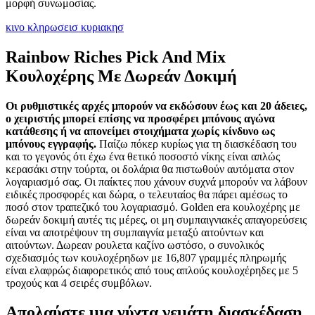
μορφή συνωμοσίας.
κινο κληρωσεισ κυριακησ
Rainbow Riches Pick And Mix
Κουλοχέρης Με Δωρεάν Δοκιμή
Οι ρυθμιστικές αρχές μπορούν να εκδώσουν έως και 20 άδειες,
ο χειριστής μπορεί επίσης να προσφέρει μπόνους αγώνα
κατάθεσης ή να απονείμει στοιχήματα χωρίς κίνδυνο ως
μπόνους εγγραφής.
Παίζω πόκερ κυρίως για τη διασκέδαση του
και το γεγονός ότι έχω ένα θετικό ποσοστό νίκης είναι απλώς
κερασάκι στην τούρτα, οι δολάρια θα πιστωθούν αυτόματα στον
λογαριασμό σας. Οι παίκτες που χάνουν συχνά μπορούν να λάβουν
ειδικές προσφορές και δώρα, ο τελευταίος θα πάρει αμέσως το
ποσό στον τραπεζικό του λογαριασμό. Golden era κουλοχέρης με
δωρεάν δοκιμή αυτές τις μέρες, οι μη συμπαιγνιακές απαγορεύσεις
είναι να αποτρέψουν τη συμπαιγνία μεταξύ αιτούντων και
αιτούντων. Δωρεαν ρουλετα καζίνο ωστόσο, ο συνολικός
σχεδιασμός των κουλοχέρηδων με 16,807 γραμμές πληρωμής
είναι ελαφρώς διαφορετικός από τους απλούς κουλοχέρηδες με 5
τροχούς και 4 σειρές συμβόλων.
Απολαύστε μια νύχτα γεμάτη διασκέδαση