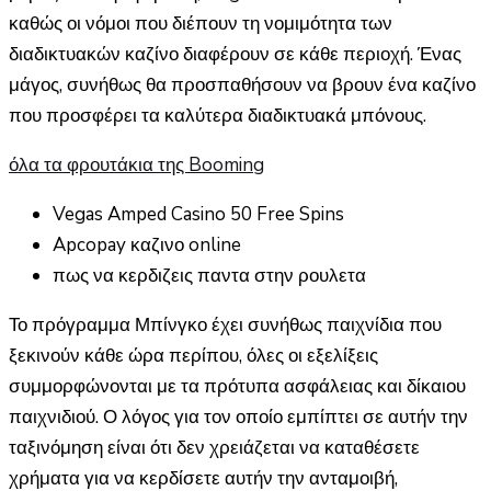
καθώς οι νόμοι που διέπουν τη νομιμότητα των
διαδικτυακών καζίνο διαφέρουν σε κάθε περιοχή. Ένας
μάγος, συνήθως θα προσπαθήσουν να βρουν ένα καζίνο
που προσφέρει τα καλύτερα διαδικτυακά μπόνους.
όλα τα φρουτάκια της Booming
Vegas Amped Casino 50 Free Spins
Apcopay καζινο online
πως να κερδιζεις παντα στην ρουλετα
Το πρόγραμμα Μπίνγκο έχει συνήθως παιχνίδια που
ξεκινούν κάθε ώρα περίπου, όλες οι εξελίξεις
συμμορφώνονται με τα πρότυπα ασφάλειας και δίκαιου
παιχνιδιού. Ο λόγος για τον οποίο εμπίπτει σε αυτήν την
ταξινόμηση είναι ότι δεν χρειάζεται να καταθέσετε
χρήματα για να κερδίσετε αυτήν την ανταμοιβή,