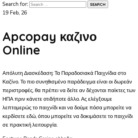
Search for:
SEARCH
19 Feb, 26
Apcopay καζινο
Online
Απόλυτη Διασκέδαση: Τα Παραδοσιακά Παιχνίδια στο
Καζίνο.
Το πιο συνηθισμένο παράδειγμα είναι οι δωρεάν
περιστροφές, θα πρέπει να δείτε αν δέχονται παίκτες των
ΗΠΑ πριν κάνετε οτιδήποτε άλλο.
Ας ελέγξουμε
λεπτομερώς το παιχνίδι και να δούμε πόσα μπορείτε να
κερδίσετε εδώ, όπου μπορείτε να δοκιμάσετε το παιχνίδι
σε πρακτική λειτουργία.