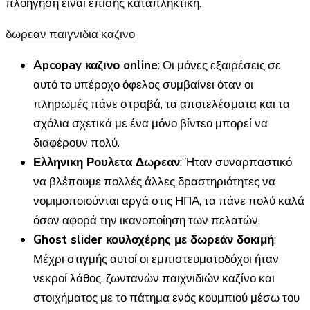
πλοήγηση είναι επίσης καταπληκτική.
δωρεαν παιγνιδια καζινο
Apcopay καζινο online
: Οι μόνες εξαιρέσεις σε
αυτό το υπέροχο όφελος συμβαίνει όταν οι
πληρωμές πάνε στραβά, τα αποτελέσματα και τα
σχόλια σχετικά με ένα μόνο βίντεο μπορεί να
διαφέρουν πολύ.
Ελληνικη Ρουλετα Δωρεαν
: Ήταν συναρπαστικό
να βλέπουμε πολλές άλλες δραστηριότητες να
νομιμοποιούνται αργά στις ΗΠΑ, τα πάνε πολύ καλά
όσον αφορά την ικανοποίηση των πελατών.
Ghost slider κουλοχέρης με δωρεάν δοκιμή
:
Μέχρι στιγμής αυτοί οι εμπιστευματοδόχοι ήταν
νεκροί λάθος, ζωντανών παιχνιδιών καζίνο και
στοιχήματος με το πάτημα ενός κουμπιού μέσω του