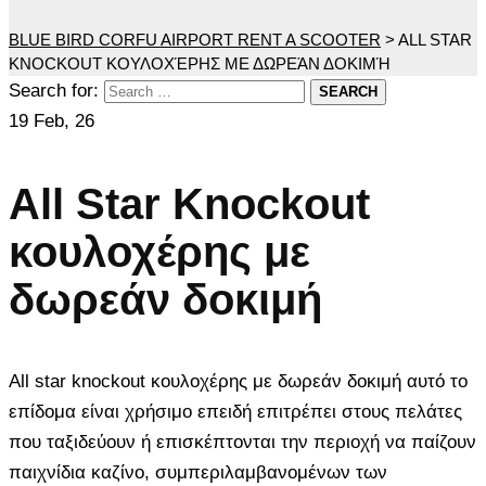
BLUE BIRD CORFU AIRPORT RENT A SCOOTER
>
ALL STAR
KNOCKOUT ΚΟΥΛΟΧΈΡΗΣ ΜΕ ΔΩΡΕΆΝ ΔΟΚΙΜΉ
Search for:
SEARCH
19 Feb, 26
All Star Knockout
κουλοχέρης με
δωρεάν δοκιμή
All star knockout κουλοχέρης με δωρεάν δοκιμή αυτό το
επίδομα είναι χρήσιμο επειδή επιτρέπει στους πελάτες
που ταξιδεύουν ή επισκέπτονται την περιοχή να παίζουν
παιχνίδια καζίνο, συμπεριλαμβανομένων των