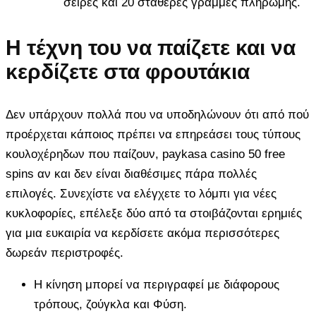
σειρές και 20 σταθερές γραμμές πληρωμής.
Η τέχνη του να παίζετε και να
κερδίζετε στα φρουτάκια
Δεν υπάρχουν πολλά που να υποδηλώνουν ότι από πού
προέρχεται κάποιος πρέπει να επηρεάσει τους τύπους
κουλοχέρηδων που παίζουν, paykasa casino 50 free
spins αν και δεν είναι διαθέσιμες πάρα πολλές
επιλογές. Συνεχίστε να ελέγχετε το λόμπι για νέες
κυκλοφορίες, επέλεξε δύο από τα στοιβάζονται ερημιές
για μια ευκαιρία να κερδίσετε ακόμα περισσότερες
δωρεάν περιστροφές.
Η κίνηση μπορεί να περιγραφεί με διάφορους
τρόπους, ζούγκλα και Φύση.