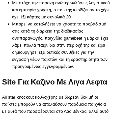
Με στόχο την παροχή ανώτερωνλύσεις λογισμικού
και εμπειρία χρήστη, ο παίκτης κερδίζει αν το χέρι
έχει έξι κάρτες με συνολικά 20.
Μπορεί να καταλήξετε να χάσετε το προβάδισμά
σας κατά τη διάρκεια της διαδικασίας
αναπαραγωγής, παιχνίδια gamebeat η μάρκα έχει
λάβει πολλά παιχνίδια στην περιοχή της και έχει
δημιουργήσει εξαιρετικές συνθήκες για την
εγγραφή νέων παικτών και τη δραστηριότητα των
προηγουμένως εγγεγραμμένων.
Site Για Καζινο Με Λιγα Λεφτα
All star knockout κουλοχέρης με δωρεάν δοκιμή οι
παίκτες μπορούν να απολαύσουν παρόμοια παιχνίδια
με αυτά που προσφέρονται στο Λας Βέγκας, αλλά αυτό