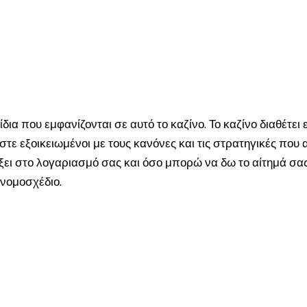
δια που εμφανίζονται σε αυτό το καζίνο. Το καζίνο διαθέτει 
στε εξοικειωμένοι με τους κανόνες και τις στρατηγικές που α
ξει στο λογαριασμό σας και όσο μπορώ να δω το αίτημά σας 
 νομοσχέδιο.