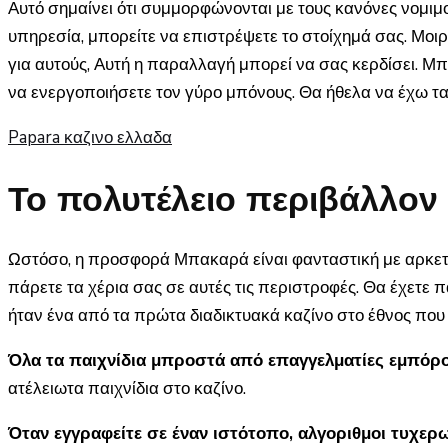
Αυτό σημαίνει ότι συμμορφώνονται με τους κανόνες νομιμ
υπηρεσία, μπορείτε να επιστρέψετε το στοίχημά σας. Μοι
για αυτούς, Αυτή η παραλλαγή μπορεί να σας κερδίσει. Μπο
να ενεργοποιήσετε τον γύρο μπόνους. Θα ήθελα να έχω τα
Papara καζινο ελλαδα
Το πολυτέλειο περιβάλλον 
Ωστόσο, η προσφορά Μπακαρά είναι φανταστική με αρκετές 
πάρετε τα χέρια σας σε αυτές τις περιστροφές. Θα έχετε
ήταν ένα από τα πρώτα διαδικτυακά καζίνο στο έθνος πο
Όλα τα παιχνίδια μπροστά από επαγγελματίες εμπόρο
ατέλειωτα παιχνίδια στο καζίνο.
Όταν εγγραφείτε σε έναν ιστότοπο, αλγοριθμοι τυχε