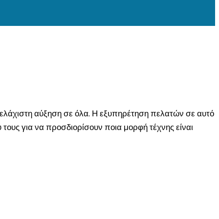
ν ελάχιστη αύξηση σε όλα. Η εξυπηρέτηση πελατών σε αυτό
 τους για να προσδιορίσουν ποια μορφή τέχνης είναι