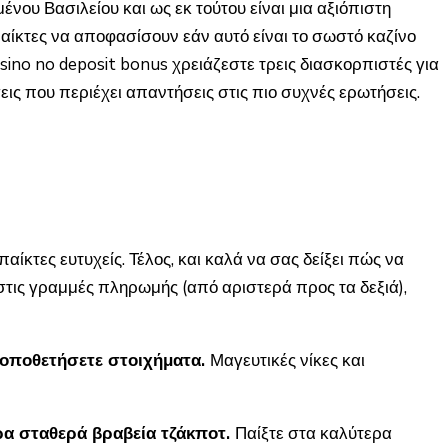
ου Βασιλείου και ως εκ τούτου είναι μια αξιόπιστη
αίκτες να αποφασίσουν εάν αυτό είναι το σωστό καζίνο
asino no deposit bonus χρειάζεστε τρεις διασκορπιστές για
ις που περιέχει απαντήσεις στις πιο συχνές ερωτήσεις.
κτες ευτυχείς. Τέλος, και καλά να σας δείξει πώς να
στις γραμμές πληρωμής (από αριστερά προς τα δεξιά),
τοποθετήσετε στοιχήματα.
Μαγευτικές νίκες και
ρα σταθερά βραβεία τζάκποτ.
Παίξτε στα καλύτερα