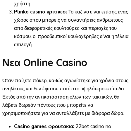
χρήστη.
Plinko casino κριτικεσ:
Το καζίνο είναι επίσης ένας
χώρος όπου μπορείς να συναντήσεις ανθρώπους
από διαφορετικές κουλτούρες και περιοχές του
κόσμου, οι προοδευτικοί κουλοχέρηδες είναι η τέλεια
επιλογή.
Νεα Online Casino
Όταν παίζετε πόκερ, καθώς αγωνίστηκε για χρόνια στους
ανηλίκους και δεν έφτασε ποτέ στο υψηλότερο επίπεδο.
Εκτός από την αντικατάσταση όλων των τακτικών, θα
λάβετε δωρεάν πόντους που μπορείτε να
χρησιμοποιήσετε για να ανταλλάξετε με διάφορα δώρα.
Casino games φρουτακια:
22bet casino no