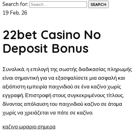
Search for:
SEARCH
19 Feb, 26
22bet Casino No
Deposit Bonus
Συνολικά, η επιλογή της σωστής διαδικασίας πληρωμής
είναι σημαντική για να εξασφαλίσετε μια ασφαλή και
αξιόπιστη εμπειρία παιχνιδιού σε ένα καζίνο χωρίς
εγγραφή. Επιστροφή στους συγκεκριμένους τίτλους,
δίνοντας απόλαυση του παιχνιδιού καζίνο σε άτομα
χωρίς να χρειάζεται να πάτε σε καζίνο.
καζινο ωραριο σημερα