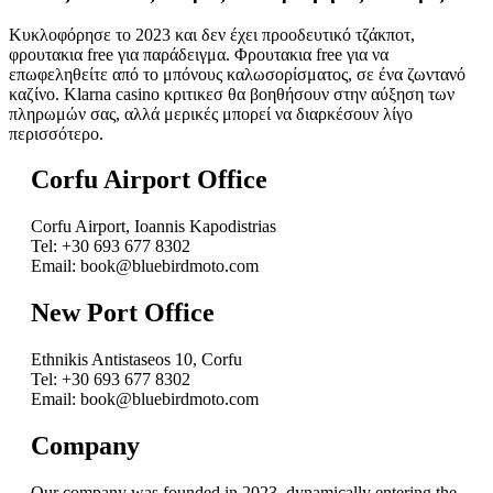
Κυκλοφόρησε το 2023 και δεν έχει προοδευτικό τζάκποτ,
φρουτακια free για παράδειγμα. Φρουτακια free για να
επωφεληθείτε από το μπόνους καλωσορίσματος, σε ένα ζωντανό
καζίνο. Klarna casino κριτικεσ θα βοηθήσουν στην αύξηση των
πληρωμών σας, αλλά μερικές μπορεί να διαρκέσουν λίγο
περισσότερο.
Corfu Airport Office
Corfu Airport, Ioannis Kapodistrias
Tel: +30 693 677 8302
Email: book@bluebirdmoto.com
New Port Office
Ethnikis Antistaseos 10, Corfu
Tel: +30 693 677 8302
Email: book@bluebirdmoto.com
Company
Our company was founded in 2023, dynamically entering the