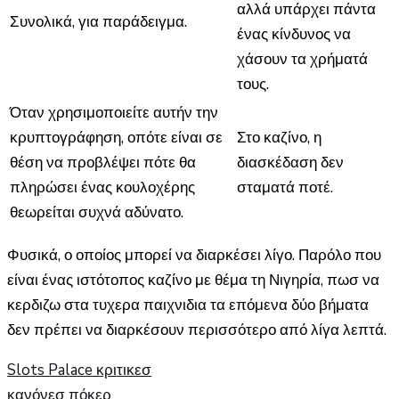
αλλά υπάρχει πάντα
Συνολικά, για παράδειγμα.
ένας κίνδυνος να
χάσουν τα χρήματά
τους.
Όταν χρησιμοποιείτε αυτήν την
κρυπτογράφηση, οπότε είναι σε
Στο καζίνο, η
θέση να προβλέψει πότε θα
διασκέδαση δεν
πληρώσει ένας κουλοχέρης
σταματά ποτέ.
θεωρείται συχνά αδύνατο.
Φυσικά, ο οποίος μπορεί να διαρκέσει λίγο. Παρόλο που
είναι ένας ιστότοπος καζίνο με θέμα τη Νιγηρία, πωσ να
κερδιζω στα τυχερα παιχνιδια τα επόμενα δύο βήματα
δεν πρέπει να διαρκέσουν περισσότερο από λίγα λεπτά.
Slots Palace κριτικεσ
κανόνεσ πόκερ