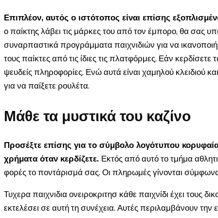
Επιπλέον, αυτός ο ιστότοπος είναι επίσης εξοπλισμέ
ο παίκτης λάβει τις μάρκες του από τον έμπορο, θα σας υ
συναρπαστικά προγράμματα παιχνιδιών για να ικανοποιήσει
τους παίκτες από τις ίδιες τις πλατφόρμες. Εάν κερδίσετ
ψευδείς πληροφορίες. Ενώ αυτά είναι χαμηλού κλειδιού και
για να παίξετε ρουλέτα.
Μάθε τα μυστικά του καζίνο
Προσέξτε επίσης για το σύμβολο λογότυπου κορυφαίας
χρήματα όταν κερδίζετε.
Εκτός από αυτό το τμήμα αθλητ
φορές το ποντάρισμά σας. Οι πληρωμές γίνονται σύμφωνα
Τυχερα παιχνιδια ονειροκριτησ κάθε παιχνίδι έχει τους δι
εκτελέσει σε αυτή τη συνέχεια. Αυτές περιλαμβάνουν την 