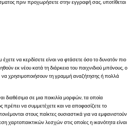
σματος πριν προχωρήσετε στην εγγραφή σας, υποτίθεται
 έχετε να κερδίσετε είναι να φτάσετε όσο το δυνατόν πιο
ούν εκ νέου κατά τη διάρκεια του παιχνιδιού μπόνους, ο
ύν να χρησιμοποιήσουν τη γραμμή αναζήτησης ή πολλά
ναι διαθέσιμα σε μια ποικιλία μορφών, τα οποία
ώς πρέπει να συμμετέχετε και να αποφασίζετε το
ονέμονται στους παίκτες ουσιαστικά για να εμφανιστούν
εση χαρτοπαικτικών λεσχών στις οποίες η ικανότητα είναι