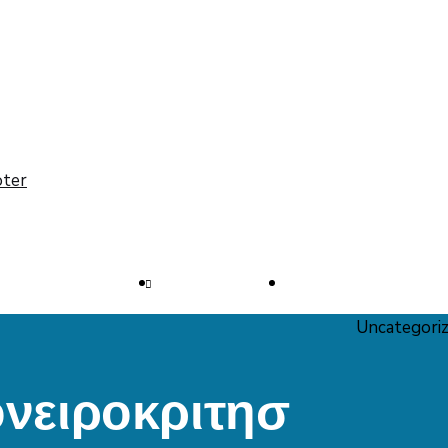
VEL INSPIRATIONS
CONTACT US
FAQ
Uncategori
ονειροκριτησ