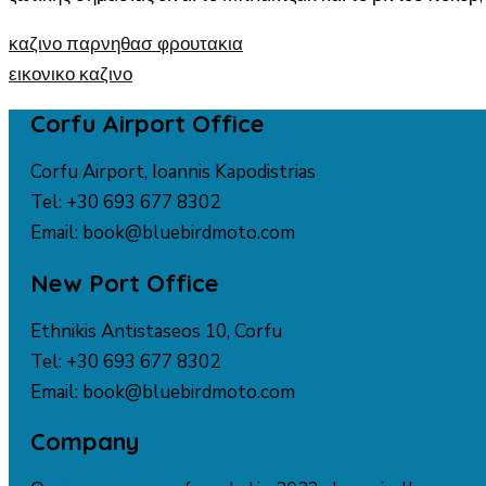
καζινο παρνηθασ φρουτακια
εικονικο καζινο
Corfu Airport Office
Corfu Airport, Ioannis Kapodistrias
Tel: +30 693 677 8302
Email: book@bluebirdmoto.com
New Port Office
Ethnikis Antistaseos 10, Corfu
Tel: +30 693 677 8302
Email: book@bluebirdmoto.com
Company