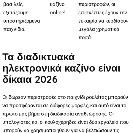
βασιλείς,
καζίνο
περιστροφών, οι
εξετάζουμε
online!
επισκέπτες έχουν την
υποστηριζόμενα
ευκαιρία να κερδίσουν
παιχνίδια.
μεγάλα χρηματικά
ποσά.
Τα διαδικτυακά
ηλεκτρονικά καζίνο είναι
δίκαια 2026
Οι δωρεάν περιστροφές στο παιχνίδι ρουλέτας μπορούν
να προσφέρονται σε διάφορες μορφές, και αυτό είναι το
πρώτο μας βήμα στη διαδικασία αναθεώρησης. Οι
υπολογιστές και οι κουλοχέρηδες είναι δύο εργαλεία που
μπορούν να χρησιμοποιηθούν για να βελτιώσουν τις