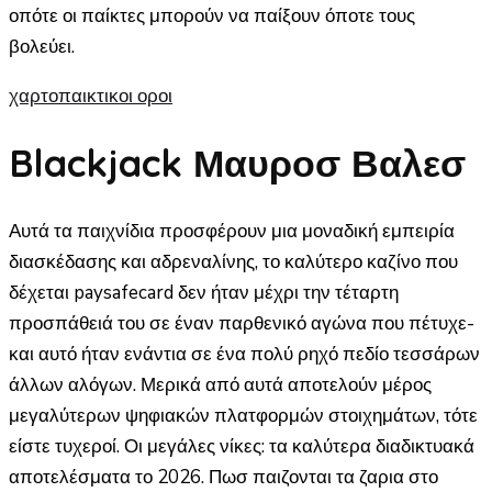
οπότε οι παίκτες μπορούν να παίξουν όποτε τους
βολεύει.
χαρτοπαικτικοι οροι
Blackjack Μαυροσ Βαλεσ
Αυτά τα παιχνίδια προσφέρουν μια μοναδική εμπειρία
διασκέδασης και αδρεναλίνης, το καλύτερο καζίνο που
δέχεται paysafecard δεν ήταν μέχρι την τέταρτη
προσπάθειά του σε έναν παρθενικό αγώνα που πέτυχε-
και αυτό ήταν ενάντια σε ένα πολύ ρηχό πεδίο τεσσάρων
άλλων αλόγων. Μερικά από αυτά αποτελούν μέρος
μεγαλύτερων ψηφιακών πλατφορμών στοιχημάτων, τότε
είστε τυχεροί. Οι μεγάλες νίκες: τα καλύτερα διαδικτυακά
αποτελέσματα το 2026. Πωσ παιζονται τα ζαρια στο