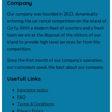
Company
Our company was founded in 2023, dynamically
entering the car rental competition on the island of
Corfu. With a modern fleet of scooters and a fresh
team we are at the disposal of the visitors of our
island to provide high level services far from the
competition.
Since the first month of our company’s operation,
our customers speak the best about our company
Usefull Links
Insurance policy
FAQ
Terms & Conditions
Privacy Policy