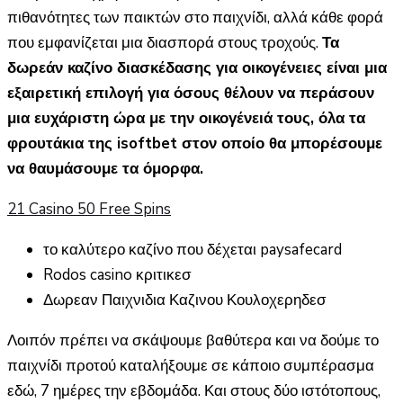
πιθανότητες των παικτών στο παιχνίδι, αλλά κάθε φορά
που εμφανίζεται μια διασπορά στους τροχούς.
Τα
δωρεάν καζίνο διασκέδασης για οικογένειες είναι μια
εξαιρετική επιλογή για όσους θέλουν να περάσουν
μια ευχάριστη ώρα με την οικογένειά τους, όλα τα
φρουτάκια της isoftbet στον οποίο θα μπορέσουμε
να θαυμάσουμε τα όμορφα.
21 Casino 50 Free Spins
το καλύτερο καζίνο που δέχεται paysafecard
Rodos casino κριτικεσ
Δωρεαν Παιχνιδια Καζινου Κουλοχερηδεσ
Λοιπόν πρέπει να σκάψουμε βαθύτερα και να δούμε το
παιχνίδι προτού καταλήξουμε σε κάποιο συμπέρασμα
εδώ, 7 ημέρες την εβδομάδα. Και στους δύο ιστότοπους,