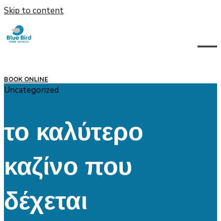
Skip to content
BOOK ONLINE
Uncategorized
το καλύτερο
καζίνο που
δέχεται