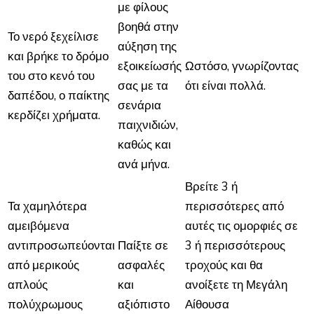
με φίλους
βοηθά στην
Το νερό ξεχείλισε
αύξηση της
και βρήκε το δρόμο
εξοικείωσής
Ωστόσο, γνωρίζοντας
του στο κενό του
σας με τα
ότι είναι πολλά.
δαπέδου, ο παίκτης
σενάρια
κερδίζει χρήματα.
παιχνιδιών,
καθώς και
ανά μήνα.
Βρείτε 3 ή
Τα χαμηλότερα
περισσότερες από
αμειβόμενα
αυτές τις ομορφιές σε
αντιπροσωπεύονται
Παίξτε σε
3 ή περισσότερους
από μερικούς
ασφαλές
τροχούς και θα
απλούς
και
ανοίξετε τη Μεγάλη
πολύχρωμους
αξιόπιστο
Αίθουσα