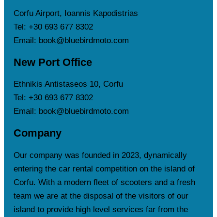
Corfu Airport, Ioannis Kapodistrias
Tel: +30 693 677 8302
Email: book@bluebirdmoto.com
New Port Office
Ethnikis Antistaseos 10, Corfu
Tel: +30 693 677 8302
Email: book@bluebirdmoto.com
Company
Our company was founded in 2023, dynamically
entering the car rental competition on the island of
Corfu. With a modern fleet of scooters and a fresh
team we are at the disposal of the visitors of our
island to provide high level services far from the