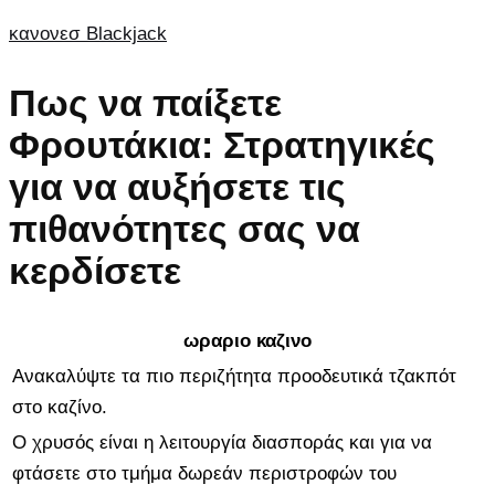
κανονεσ Blackjack
Πως να παίξετε
Φρουτάκια: Στρατηγικές
για να αυξήσετε τις
πιθανότητες σας να
κερδίσετε
ωραριο καζινο
Ανακαλύψτε τα πιο περιζήτητα προοδευτικά τζακπότ
στο καζίνο.
Ο χρυσός είναι η λειτουργία διασποράς και για να
φτάσετε στο τμήμα δωρεάν περιστροφών του