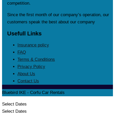
competition.
Since the first month of our company’s operation, our
customers speak the best about our company
Usefull Links
Insurance policy
FAQ
Terms & Conditions
Privacy Policy
About Us
Contact Us
Bluebird IKE - Corfu Car Rentals
Select Dates
Select Dates