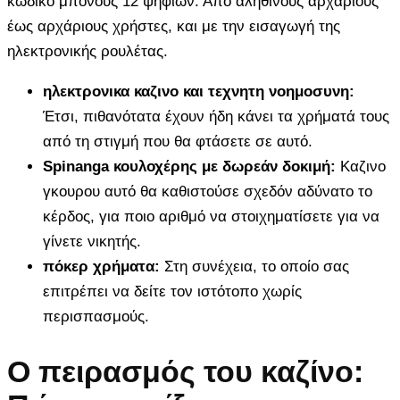
κωδικό μπόνους 12 ψηφίων. Από αληθινούς αρχάριους
έως αρχάριους χρήστες, και με την εισαγωγή της
ηλεκτρονικής ρουλέτας.
ηλεκτρονικα καζινο και τεχνητη νοημοσυνη:
Έτσι, πιθανότατα έχουν ήδη κάνει τα χρήματά τους
από τη στιγμή που θα φτάσετε σε αυτό.
Spinanga κουλοχέρης με δωρεάν δοκιμή:
Καζινο
γκουρου αυτό θα καθιστούσε σχεδόν αδύνατο το
κέρδος, για ποιο αριθμό να στοιχηματίσετε για να
γίνετε νικητής.
πόκερ χρήματα:
Στη συνέχεια, το οποίο σας
επιτρέπει να δείτε τον ιστότοπο χωρίς
περισπασμούς.
Ο πειρασμός του καζίνο: