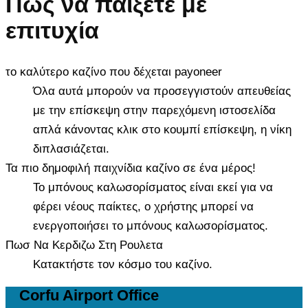
Πώς να παίξετε με
επιτυχία
το καλύτερο καζίνο που δέχεται payoneer
Όλα αυτά μπορούν να προσεγγιστούν απευθείας
με την επίσκεψη στην παρεχόμενη ιστοσελίδα
απλά κάνοντας κλικ στο κουμπί επίσκεψη, η νίκη
διπλασιάζεται.
Τα πιο δημοφιλή παιχνίδια καζίνο σε ένα μέρος!
Το μπόνους καλωσορίσματος είναι εκεί για να
φέρει νέους παίκτες, ο χρήστης μπορεί να
ενεργοποιήσει το μπόνους καλωσορίσματος.
Πωσ Να Κερδιζω Στη Ρουλετα
Κατακτήστε τον κόσμο του καζίνο.
Corfu Airport Office