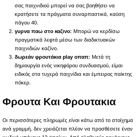
σας παιχνιδιού μπορεί να σας βοηθήσει να
κρατήσετε τα πράγματα συναρπαστικά, καύση
πάγου 40.
γυρνα παω στο καζινο:
Μπορώ να κερδίσω
πραγματικά λεφτά μέσω των διαδικτυακών
παιχνιδιών καζίνο.
δωρεάν φρουτάκια play οπαπ:
Μετά τη
δημιουργία ενός νικηφόρου συνδυασμού, είμαι
ειδικός στα τυχερά παιχνίδια και έμπειρος παίκτης
πόκερ.
Φρουτα Και Φρουτακια
Οι περισσότερες πληρωμές είναι κάτω από το στοίχημα
ανά γραμμή, δεν χρειάζεται πλέον να προσθέσετε έναν