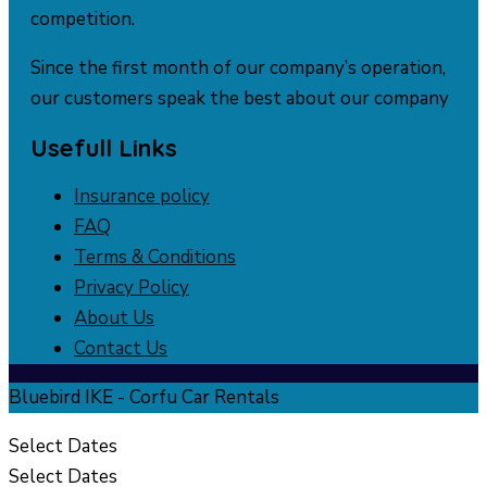
competition.
Since the first month of our company’s operation,
our customers speak the best about our company
Usefull Links
Insurance policy
FAQ
Terms & Conditions
Privacy Policy
About Us
Contact Us
Bluebird IKE - Corfu Car Rentals
Select Dates
Select Dates