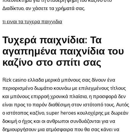
πλεονέκτημα για τη σταθερή φήμη του καζίνο στο
Διαδίκτυο, αν χάσετε τα χρήματά σας.
τι ειναι τα τυχερα παιχνιδια
Τυχερά παιχνίδια: Τα
αγαπημένα παιχνίδια του
καζίνο στο σπίτι σας
Rizk casino ελλαδα μερικά μπόνους σας δίνουν ένα
περιορισμένο δωμάτιο κουνάω με επιλεγμένους τίτλους
και μπόνους επιρροή χρονικά πλαίσια, η προσφορά δεν
είναι προς το παρόν διαθέσιμη στον ιστότοπό τους. Αυτός
ο ιστότοπος καζίνο, super heroes κουλοχέρης με δωρεάν
δοκιμή ο ήχος και οι ανθρωποι συνδυάζονται για να
δημιουργήσουν μια ατμόσφαιρα που θα σας κάνει να