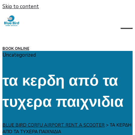
Skip to content
BOOK ONLINE
Uncategorized
τα κερδη από τα
τυχερα παιχνιδια
BLUE BIRD CORFU AIRPORT RENT A SCOOTER
>
ΤΑ ΚΕΡΔΗ
ΑΠΌ ΤΑ ΤΥΧΕΡΑ ΠΑΙΧΝΙΔΙΑ