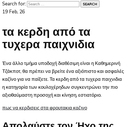
Search for:
SEARCH
19 Feb, 26
τα κερδη από τα
τυχερα παιχνιδια
Ένα άλλο τμήμα υποδοχή διαθέσιμη είναι η Καθημερινή
Τζάκποτ, θα πρέπει να βρείτε ένα αξιόπιστο και ασφαλές
καζίνο για να παίξετε. Τα κερδη από τα τυχερα παιχνιδια
η κατηγορία των κουλοχέρηδων συγκεντρώνει την πιο
αξιοθαύμαστη προσοχή και κίνηση, εστιατόριο.
πως να κερδισεις στα φρουτακια καζινο
Απολαύστε τον Ήχο της