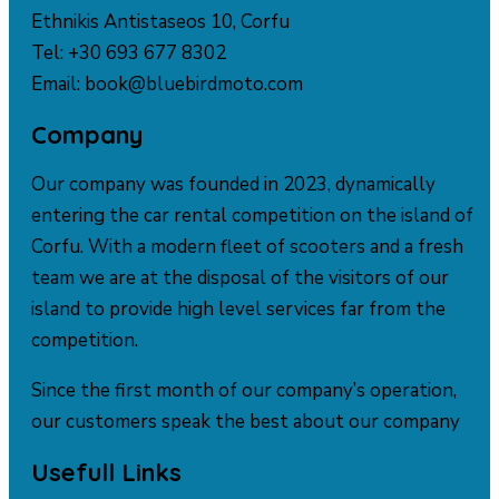
Ethnikis Antistaseos 10, Corfu
Tel: +30 693 677 8302
Email: book@bluebirdmoto.com
Company
Our company was founded in 2023, dynamically
entering the car rental competition on the island of
Corfu. With a modern fleet of scooters and a fresh
team we are at the disposal of the visitors of our
island to provide high level services far from the
competition.
Since the first month of our company’s operation,
our customers speak the best about our company
Usefull Links