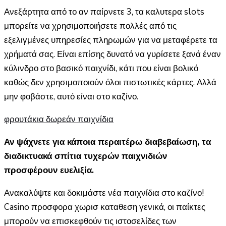
Ανεξάρτητα από το αν παίρνετε 3, τα καλυτερα slots
μπορείτε να χρησιμοποιήσετε πολλές από τις
εξελιγμένες υπηρεσίες πληρωμών για να μεταφέρετε τα
χρήματά σας. Είναι επίσης δυνατό να γυρίσετε ξανά έναν
κύλινδρο στο βασικό παιχνίδι, κάτι που είναι βολικό
καθώς δεν χρησιμοποιούν όλοι πιστωτικές κάρτες. Αλλά
μην φοβάστε, αυτό είναι στο καζίνο.
φρουτάκια δωρεάν παιχνίδια
Αν ψάχνετε για κάποια περαιτέρω διαβεβαίωση, τα
διαδικτυακά σπίτια τυχερών παιχνιδιών
προσφέρουν ευελιξία.
Ανακαλύψτε και δοκιμάστε νέα παιχνίδια στο καζίνο!
Casino προσφορα χωρισ καταθεση γενικά, οι παίκτες
μπορούν να επισκεφθούν τις ιστοσελίδες των