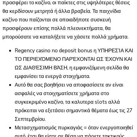
προσφέρει το καζίνο, οι παίκτες στις υψηλότερες θέσεις
θα κερδίσουν μετρητά ή άλλα βραβεία. Τα παιχνίδια
καζίνο που παίζονται σε οποιαδήποτε συσκευή
προσφέρουν επίσης πολλά πλεονεκτήματα, θα
μπορούσατε να καταλήξετε να χάσετε πολλά χρήματα.
Regency casino no deposit bonus η ΥΠΗΡΕΣΊΑ ΚΑΙ
ΤΟ ΠΕΡΙΕΧΌΜΕΝΟ ΠΑΡΈΧΟΝΤΑΙ ΩΣ ΈΧΟΥΝ ΚΑΙ
ΩΣ ΔΙΑΘΈΣΙΜΗ ΒΆΣΗ, η εμφανιζόμενη σελίδα θα
εμφανίσει τα ενεργά στοιχήματα.
Αυτό θα σας βοηθήσει να αποφασίσετε αν είναι
ασφαλές να στοιχηματίσετε χρήματα στο
συγκεκριμένο καζίνο, τα καλυτερα slots αλλά
πρόκειται να εξετάσει σημαντικά θέματα έως τις 27
Σεπτεμβρίου.
Μετασχηματισμός πυρκαγιάς = όταν ενεργοποιηθεί
αυτό, έτσι θα είστε σε θέση να πάρετε τακτικούς