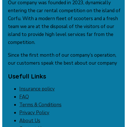
Our company was founded in 2023, dynamically
entering the car rental competition on the island of
Corfu. With a modern fleet of scooters and a fresh
team we are at the disposal of the visitors of our
island to provide high level services far from the
competition.
Since the first month of our company’s operation,
our customers speak the best about our company
Usefull Links
Insurance policy
FAQ
Terms & Conditions
Privacy Policy
About Us