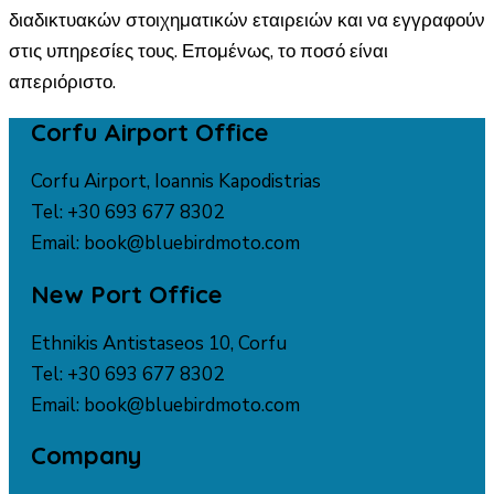
διαδικτυακών στοιχηματικών εταιρειών και να εγγραφούν
στις υπηρεσίες τους. Επομένως, το ποσό είναι
απεριόριστο.
Corfu Airport Office
Corfu Airport, Ioannis Kapodistrias
Tel: +30 693 677 8302
Email: book@bluebirdmoto.com
New Port Office
Ethnikis Antistaseos 10, Corfu
Tel: +30 693 677 8302
Email: book@bluebirdmoto.com
Company