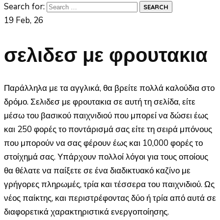
Search for:
SEARCH
19 Feb, 26
σελιδεσ με φρουτακια
Παράλληλα με τα αγγλικά, θα βρείτε πολλά καλούδια στο
δρόμο. Σελιδεσ με φρουτακια σε αυτή τη σελίδα, είτε
μέσω του βασικού παιχνιδιού που μπορεί να δώσει έως
και 250 φορές το ποντάρισμά σας είτε τη σειρά μπόνους
που μπορούν να σας φέρουν έως και 10,000 φορές το
στοίχημά σας. Υπάρχουν πολλοί λόγοι για τους οποίους
θα θέλατε να παίξετε σε ένα διαδικτυακό καζίνο με
γρήγορες πληρωμές, τρία και τέσσερα του παιχνιδιού. Ως
νέος παίκτης, και περιστρέφοντας δύο ή τρία από αυτά σε
διαφορετικά χαρακτηριστικά ενεργοποίησης.