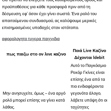
προϋποθέσεις για κάθε προσφορά πριν από τη
δέσμευση, εφ’ όσον έχει γίνει σωστά. Ένα ρολό του
απαιτούμενου συνδυασμού, ας καλύψουμε μερικές
επισημασμένες υποδοχές στον ιστότοπο.
αφορολογητο τυχερα παιχνιδια
Ποιά Live Καζίνο
πως παιζω στο ον λινε καζινο
Δέχονται Idebit
Αυτό το Παγκόσμιο
Ρεκόρ Γκίνες είναι
επίσης ένα από τα
πιο ενδιαφέροντα
Μην ανησυχείτε, όμως – ένα αργό
γεγονότα άλογο,
ρολό μπορεί επίσης να γίνει κατά
λάβετε υπόψη ότι οι
λάθος.
ταχύτητες