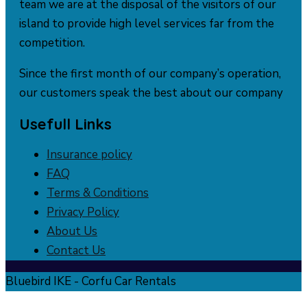
team we are at the disposal of the visitors of our
island to provide high level services far from the
competition.
Since the first month of our company’s operation,
our customers speak the best about our company
Usefull Links
Insurance policy
FAQ
Terms & Conditions
Privacy Policy
About Us
Contact Us
Bluebird IKE - Corfu Car Rentals