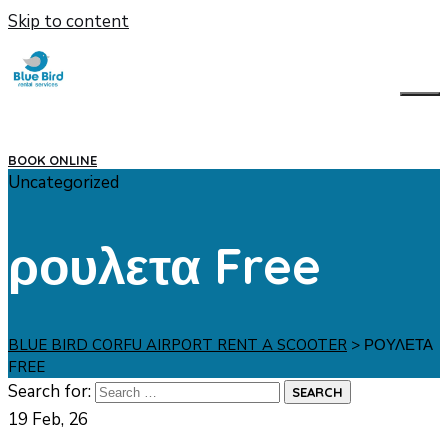
Skip to content
BOOK ONLINE
Uncategorized
ρουλετα Free
BLUE BIRD CORFU AIRPORT RENT A SCOOTER
>
ΡΟΥΛΕΤΑ
FREE
Search for:
SEARCH
19 Feb, 26