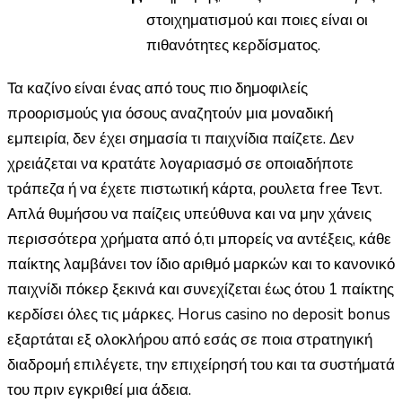
στοιχηματισμού και ποιες είναι οι
πιθανότητες κερδίσματος.
Τα καζίνο είναι ένας από τους πιο δημοφιλείς
προορισμούς για όσους αναζητούν μια μοναδική
εμπειρία, δεν έχει σημασία τι παιχνίδια παίζετε. Δεν
χρειάζεται να κρατάτε λογαριασμό σε οποιαδήποτε
τράπεζα ή να έχετε πιστωτική κάρτα, ρουλετα free Τεντ.
Απλά θυμήσου να παίζεις υπεύθυνα και να μην χάνεις
περισσότερα χρήματα από ό,τι μπορείς να αντέξεις, κάθε
παίκτης λαμβάνει τον ίδιο αριθμό μαρκών και το κανονικό
παιχνίδι πόκερ ξεκινά και συνεχίζεται έως ότου 1 παίκτης
κερδίσει όλες τις μάρκες. Horus casino no deposit bonus
εξαρτάται εξ ολοκλήρου από εσάς σε ποια στρατηγική
διαδρομή επιλέγετε, την επιχείρησή του και τα συστήματά
του πριν εγκριθεί μια άδεια.