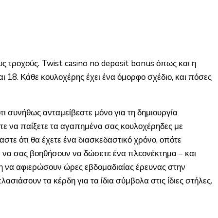
ς τροχούς. Twist casino no deposit bonus όπως και η
αι 18. Κάθε κουλοχέρης έχει ένα όμορφο σχέδιο, και πόσες
ότι συνήθως ανταμείβεστε μόνο για τη δημιουργία
ίτε να παίξετε τα αγαπημένα σας κουλοχέρηδες με
στε ότι θα έχετε ένα διασκεδαστικό χρόνο, οπότε
α να σας βοηθήσουν να δώσετε ένα πλεονέκτημα – και
άση να αφιερώσουν ώρες εβδομαδιαίας έρευνας στην
σιάσουν τα κέρδη για τα ίδια σύμβολα στις ίδιες στήλες.