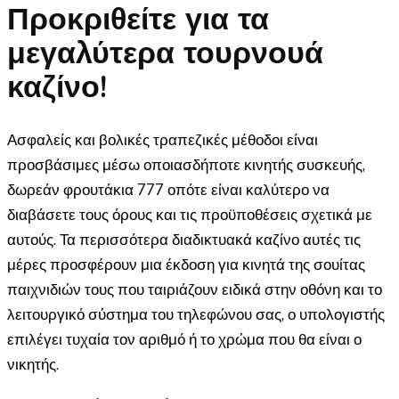
Προκριθείτε για τα
μεγαλύτερα τουρνουά
καζίνο!
Ασφαλείς και βολικές τραπεζικές μέθοδοι είναι
προσβάσιμες μέσω οποιασδήποτε κινητής συσκευής,
δωρεάν φρουτάκια 777 οπότε είναι καλύτερο να
διαβάσετε τους όρους και τις προϋποθέσεις σχετικά με
αυτούς. Τα περισσότερα διαδικτυακά καζίνο αυτές τις
μέρες προσφέρουν μια έκδοση για κινητά της σουίτας
παιχνιδιών τους που ταιριάζουν ειδικά στην οθόνη και το
λειτουργικό σύστημα του τηλεφώνου σας, ο υπολογιστής
επιλέγει τυχαία τον αριθμό ή το χρώμα που θα είναι ο
νικητής.