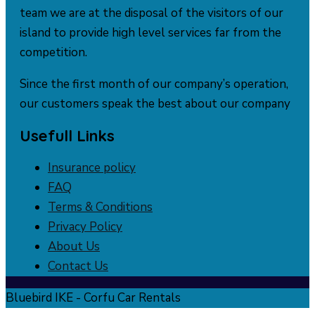
team we are at the disposal of the visitors of our
island to provide high level services far from the
competition.
Since the first month of our company’s operation,
our customers speak the best about our company
Usefull Links
Insurance policy
FAQ
Terms & Conditions
Privacy Policy
About Us
Contact Us
Bluebird IKE - Corfu Car Rentals