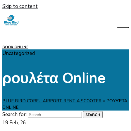
Skip to content
BOOK ONLINE
Uncategorized
ρουλέτα Online
BLUE BIRD CORFU AIRPORT RENT A SCOOTER
>
ΡΟΥΛΈΤΑ
ONLINE
Search for:
SEARCH
19 Feb, 26