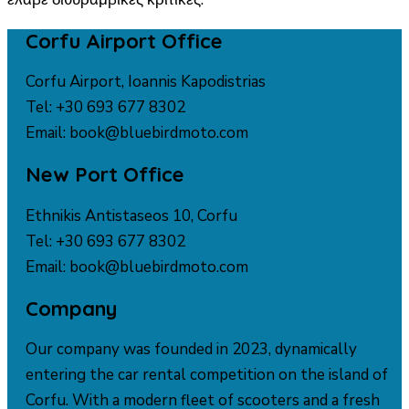
Corfu Airport Office
Corfu Airport, Ioannis Kapodistrias
Tel: +30 693 677 8302
Email: book@bluebirdmoto.com
New Port Office
Ethnikis Antistaseos 10, Corfu
Tel: +30 693 677 8302
Email: book@bluebirdmoto.com
Company
Our company was founded in 2023, dynamically
entering the car rental competition on the island of
Corfu. With a modern fleet of scooters and a fresh