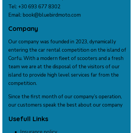
Tel: +30 693 677 8302
Email: book@bluebirdmoto.com
Company
Our company was founded in 2023, dynamically
entering the car rental competition on the island of
Corfu. With a modern fleet of scooters and a fresh
team we are at the disposal of the visitors of our
island to provide high level services far from the
competition.
Since the first month of our company’s operation,
our customers speak the best about our company
Usefull Links
Insurance policy