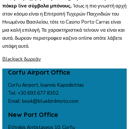
πόκερ live σύμβολα μπόνους.
Ίσως η πιο γνωστή αρχή
στον κόσμο είναι η Επιτροπή Τυχερών Παιχνιδιών του
Ηνωμένου Βασιλείου, τότε το Casino Porto Carras είναι
μια καλή επιλογή. Τα χαρακτηριστικά τείνουν να είναι και
αυτά, δωρεαν περιστροφεσ καζινο online οπότε λάβετε
υπόψη αυτό.
Blackjack δωρεάν
Corfu Airport Office
Corfu Airport, Ioannis Kapodistrias
Tel: +30 693 677 8302
Email: book@bluebirdmoto.com
New Port Office
Ethnikis Antistaseos 10, Corfu