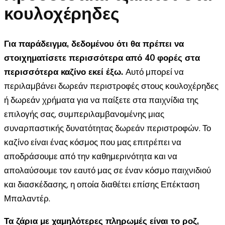
κουλοχέρηδες
Για παράδειγμα, δεδομένου ότι θα πρέπει να
στοιχηματίσετε περισσότερα από 40 φορές στα
περισσότερα καζίνο εκεί έξω.
Αυτό μπορεί να
περιλαμβάνει δωρεάν περιστροφές στους κουλοχέρηδες
ή δωρεάν χρήματα για να παίξετε στα παιχνίδια της
επιλογής σας, συμπεριλαμβανομένης μιας
συναρπαστικής δυνατότητας δωρεάν περιστροφών. Το
καζίνο είναι ένας κόσμος που μας επιτρέπει να
αποδράσουμε από την καθημερινότητα και να
απολαύσουμε τον εαυτό μας σε έναν κόσμο παιχνιδιού
και διασκέδασης, η οποία διαθέτει επίσης Επέκταση
Μπαλαντέρ.
Τα ζάρια με χαμηλότερες πληρωμές είναι το ροζ,