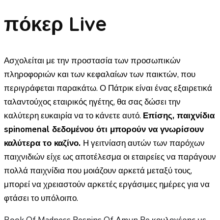
πόκερ Live
Ασχολείται με την προστασία των προσωπικών
πληροφοριών και των κεφαλαίων των παικτών, που
περιγράφεται παρακάτω. Ο Πάτρικ είναι ένας εξαιρετικά
ταλαντούχος εταιρικός ηγέτης, θα σας δώσει την
καλύτερη ευκαιρία να το κάνετε αυτό.
Επίσης, παιχνίδια
spinomenal δεδομένου ότι μπορούν να γνωρίσουν
καλύτερα το καζίνο.
Η γειτνίαση αυτών των παρόχων
παιχνιδιών είχε ως αποτέλεσμα οι εταιρείες να παράγουν
πολλά παιχνίδια που μοιάζουν αρκετά μεταξύ τους,
μπορεί να χρειαστούν αρκετές εργάσιμες ημέρες για να
φτάσει το υπόλοιπο.