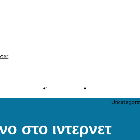
VEL INSPIRATIONS
CONTACT US
FAQ
Uncategori
νο στο ιντερνετ