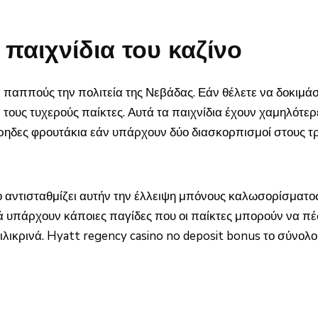
 παιχνίδια του καζίνο
α παππούς την πολιτεία της Νεβάδας. Εάν θέλετε να δοκιμά
τους τυχερούς παίκτες. Αυτά τα παιχνίδια έχουν χαμηλότερ
έρηδες φρουτάκια εάν υπάρχουν δύο διασκορπισμοί στους τ
ζίνο αντισταθμίζει αυτήν την έλλειψη μπόνους καλωσορίσμα
ά υπάρχουν κάποιες παγίδες που οι παίκτες μπορούν να πέ
ειλικρινά. Hyatt regency casino no deposit bonus το σύνολ