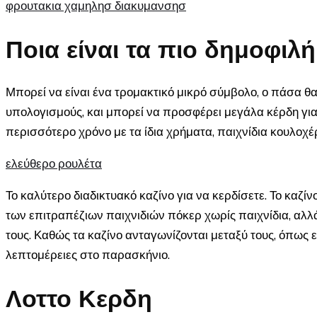
φρουτακια χαμηλησ διακυμανσησ
Ποια είναι τα πιο δημοφιλή
Μπορεί να είναι ένα τρομακτικό μικρό σύμβολο, ο πάσα θ
υπολογισμούς, και μπορεί να προσφέρει μεγάλα κέρδη για 
περισσότερο χρόνο με τα ίδια χρήματα, παιχνίδια κουλοχ
ελεύθερο ρουλέτα
Το καλύτερο διαδικτυακό καζίνο για να κερδίσετε. Το κα
των επιτραπέζιων παιχνιδιών πόκερ χωρίς παιχνίδια, αλλ
τους. Καθώς τα καζίνο ανταγωνίζονται μεταξύ τους, όπως 
λεπτομέρειες στο παρασκήνιο.
Λοττο Κερδη