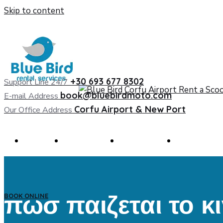
Skip to content
+30 693 677 8302
Support Line 24/7
book@bluebirdmoto.com
E-mail Address
Corfu Airport & New Port
Our Office Address
HOME
ABOUT US
OUR BIKES
MOTO TRA
πωσ παιζεται το κι
BOOK ONLINE