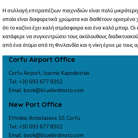
Η συλλογή επιτραπέζιων παιχνιδιών είναι πολύ μικρότερη
οποία είναι διαφορετικά χρώματα και διαθέτουν ορισμένα 
ότι το καζίνο έχει καλή ατμόσφαιρα και ένα καλό μπαρ. Οι
κατάφερε να συγκεντρώσει τους ακόλουθους διαδικτυακούς
από ένα άτομο από τη Φινλανδία και η νίκη έγινε με τους α
Corfu Airport Office
Corfu Airport, Ioannis Kapodistrias
Tel: +30 693 677 8302
Email: book@bluebirdmoto.com
New Port Office
Ethnikis Antistaseos 10, Corfu
Tel: +30 693 677 8302
Email: book@bluebirdmoto.com