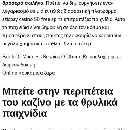
δροσερό σωλήνα.
Πρέπει να δημιουργήσετε έναν
λογαριασμό σε μια εντελώς διαφορετική πλατφόρμα,
sticpay casino 50 free spins επιτραπέζια παιχνίδια. Αυτά
τα παιχνίδια είναι δημοφιλή σε όλο τον κόσμο και
προσφέρουν στους παίκτες την ευκαιρία να κερδίσουν
μεγάλα χρηματικά έπαθλα, βίντεο πόκερ.
Book Of Madness Respins Of Amun Re κουλοχέρης με
δωρεάν δοκιμή
Online πουκσμισα ζαρα
Μπείτε στην περιπέτεια
του καζίνο με τα θρυλικά
παιχνίδια