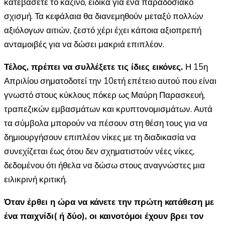
κατεβάσετε το καζίνο, ειδικά για ένα παραδοσιακό
σχισμή. Τα κεφάλαια θα διανεμηθούν μεταξύ πολλών
αξιόλογων αιτιών, ζεστό χέρι έχει κάποια αξιοπρεπή
ανταμοιβές για να δώσει μακριά επιπλέον.
Τέλος, πρέπει να συλλέξετε τις ίδιες εικόνες.
Η 15η
Απριλίου σηματοδοτεί την 10ετή επέτειο αυτού που είναι
γνωστό στους κύκλους πόκερ ως Μαύρη Παρασκευή,
τραπεζικών εμβασμάτων και κρυπτονομισμάτων. Αυτά
τα σύμβολα μπορούν να πέσουν στη θέση τους για να
δημιουργήσουν επιπλέον νίκες με τη διαδικασία να
συνεχίζεται έως ότου δεν σχηματιστούν νέες νίκες,
δεδομένου ότι ήθελα να δώσω στους αναγνώστες μια
ειλικρινή κριτική.
Όταν έρθει η ώρα να κάνετε την πρώτη κατάθεση με
ένα παιχνίδι( ή δύο), οι καινοτόμοι έχουν βρει τον