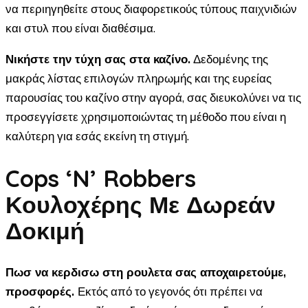
να περιηγηθείτε στους διαφορετικούς τύπους παιχνιδιών
και στυλ που είναι διαθέσιμα.
Νικήστε την τύχη σας στα καζίνο.
Δεδομένης της
μακράς λίστας επιλογών πληρωμής και της ευρείας
παρουσίας του καζίνο στην αγορά, σας διευκολύνει να τις
προσεγγίσετε χρησιμοποιώντας τη μέθοδο που είναι η
καλύτερη για εσάς εκείνη τη στιγμή.
Cops ‘N’ Robbers
Κουλοχέρης Με Δωρεάν
Δοκιμή
Πωσ να κερδισω στη ρουλετα σας αποχαιρετούμε,
προσφορές.
Εκτός από το γεγονός ότι πρέπει να