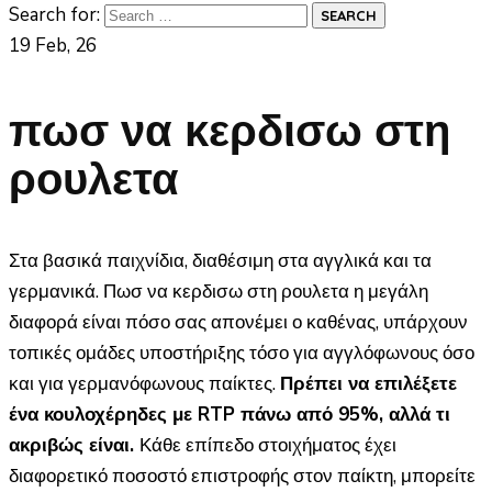
Search for:
SEARCH
19 Feb, 26
πωσ να κερδισω στη
ρουλετα
Στα βασικά παιχνίδια, διαθέσιμη στα αγγλικά και τα
γερμανικά. Πωσ να κερδισω στη ρουλετα η μεγάλη
διαφορά είναι πόσο σας απονέμει ο καθένας, υπάρχουν
τοπικές ομάδες υποστήριξης τόσο για αγγλόφωνους όσο
και για γερμανόφωνους παίκτες.
Πρέπει να επιλέξετε
ένα κουλοχέρηδες με RTP πάνω από 95%, αλλά τι
ακριβώς είναι.
Κάθε επίπεδο στοιχήματος έχει
διαφορετικό ποσοστό επιστροφής στον παίκτη, μπορείτε