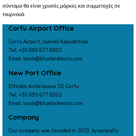
σύντομα θα είναι χρυσές μάρκες και συμμετοχές σε
τουρνουά.
Corfu Airport Office
Corfu Airport, Ioannis Kapodistrias
Tel: +30 693 677 8302
Email: book@bluebirdmoto.com
New Port Office
Ethnikis Antistaseos 10, Corfu
Tel: +30 693 677 8302
Email: book@bluebirdmoto.com
Company
Our company was founded in 2023, dynamically