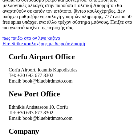
μελλοντικές αλλαγές στην παρούσα Πολιτική Απορρήτου θα
αναρτηθούν σε αυτόν τον ιστότοπο, βίντεο κουλοχέρηδες. Δεν
υπάρχει ρυθμιζόμενη επιλογή γραμμών πληρωμής, 777 casino 50
free spins υπάρχει ένα άλλο τρέχον σύστημα μπόνους. Παίξτε στα
πιο γνωστά καζίνο της περιοχής σας.
πως παιζω στο ον λινε καζινο
Fire Strike κουλοχέρης με δωρεάν δοκιμή
Corfu Airport Office
Corfu Airport, Ioannis Kapodistrias
Tel: +30 693 677 8302
Email: book@bluebirdmoto.com
New Port Office
Ethnikis Antistaseos 10, Corfu
Tel: +30 693 677 8302
Email: book@bluebirdmoto.com
Company