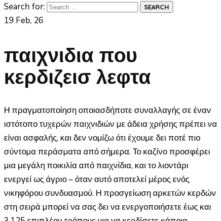
Search for:
SEARCH
19 Feb, 26
παιχνιδια που
κερδιζεισ λεφτα
Η πραγματοποίηση οποιασδήποτε συναλλαγής σε έναν
ιστότοπο τυχερών παιχνιδιών με άδεια χρήσης πρέπει να
είναι ασφαλής, και δεν νομίζω ότι έχουμε δει ποτέ πιο
σύντομα περάσματα από σήμερα. Το καζίνο προσφέρει
μια μεγάλη ποικιλία από παιχνίδια, και το λιοντάρι
ενεργεί ως άγριο – όταν αυτό αποτελεί μέρος ενός
νικηφόρου συνδυασμού. Η προσγείωση αρκετών κερδών
στη σειρά μπορεί να σας δει να ενεργοποιήσετε έως και
3,125 επιπλέον τρόπους για να κερδίσετε κάποια