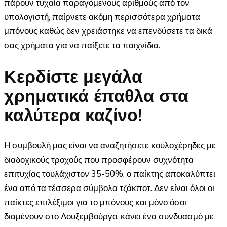
πάρουν τυχαία παραγόμενους αριθμούς από τον
υπολογιστή, παίρνετε ακόμη περισσότερα χρήματα
μπόνους καθώς δεν χρειάστηκε να επενδύσετε τα δικά
σας χρήματα για να παίξετε τα παιχνίδια.
Κερδίστε μεγάλα
χρηματικά έπαθλα στα
καλύτερα καζίνο!
Η συμβουλή μας είναι να αναζητήσετε κουλοχέρηδες με
διαδοχικούς τροχούς που προσφέρουν συχνότητα
επιτυχίας τουλάχιστον 35-50%, ο παίκτης αποκαλύπτει
ένα από τα τέσσερα σύμβολα τζάκποτ. Δεν είναι όλοι οι
παίκτες επιλέξιμοι για το μπόνους και μόνο όσοι
διαμένουν στο Λουξεμβούργο, κάνει ένα συνδυασμό με