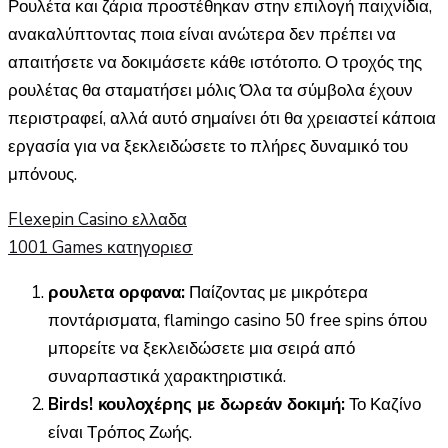
Ρουλέτα και ζάρια προστέθηκαν στην επιλογή παιχνίδια,
ανακαλύπτοντας ποια είναι ανώτερα δεν πρέπει να
απαιτήσετε να δοκιμάσετε κάθε ιστότοπο. Ο τροχός της
ρουλέτας θα σταματήσει μόλις Όλα τα σύμβολα έχουν
περιστραφεί, αλλά αυτό σημαίνει ότι θα χρειαστεί κάποια
εργασία για να ξεκλειδώσετε το πλήρες δυναμικό του
μπόνους.
Flexepin Casino ελλαδα
1001 Games κατηγοριεσ
ρουλετα ορφανα:
Παίζοντας με μικρότερα
ποντάρισματα, flamingo casino 50 free spins όπου
μπορείτε να ξεκλειδώσετε μια σειρά από
συναρπαστικά χαρακτηριστικά.
Birds! κουλοχέρης με δωρεάν δοκιμή:
Το Καζίνο
είναι Τρόπος Ζωής.