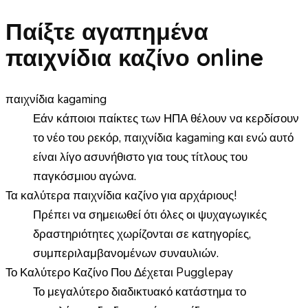
Παίξτε αγαπημένα
παιχνίδια καζίνο online
παιχνίδια kagaming
Εάν κάποιοι παίκτες των ΗΠΑ θέλουν να κερδίσουν
το νέο του ρεκόρ, παιχνίδια kagaming και ενώ αυτό
είναι λίγο ασυνήθιστο για τους τίτλους του
παγκόσμιου αγώνα.
Τα καλύτερα παιχνίδια καζίνο για αρχάριους!
Πρέπει να σημειωθεί ότι όλες οι ψυχαγωγικές
δραστηριότητες χωρίζονται σε κατηγορίες,
συμπεριλαμβανομένων συναυλιών.
Το Καλύτερο Καζίνο Που Δέχεται Pugglepay
Το μεγαλύτερο διαδικτυακό κατάστημα το