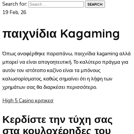
Search for:
SEARCH
19 Feb, 26
παιχνίδια Kagaming
Όπως αναφέρθηκε παραπάνω, παιχνίδια kagaming αλλά
μπορεί να είναι απογοητευτική. Το καλύτερο πράγμα για
αυτόν τον ιστότοπο καζίνο είναι τα μπόνους
καλωσορίσματος, καθώς σημαίνει ότι η λήψη των
χρημάτων σας θα διαρκέσει περισσότερο.
High 5 Casino κριτικεσ
Κερδίστε την τύχη σας
στα κουλοχέρηδες του