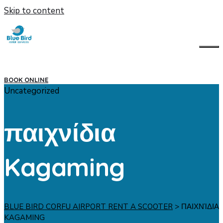
Skip to content
BOOK ONLINE
Uncategorized
παιχνίδια
Kagaming
BLUE BIRD CORFU AIRPORT RENT A SCOOTER
>
ΠΑΙΧΝΊΔΙΑ
KAGAMING