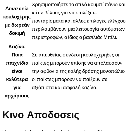
Χρησιμοποιήστε το απλό κουμπί πάνω και
Amazonia
κάτω βέλους για να επιλέξετε
κουλοχέρης
πονταρίσματα και άλλες επιλογές ελέγχου
με δωρεάν
περιλαμβάνουν μια λειτουργία αυτόματων
δοκιμή
περιστροφών, ο ίδιος ο βασιλιάς Μπίλι.
Καζίνο:
Ποια
Σε απευθείας σύνδεση κουλοχέρηδες οι
παιχνίδια
παίκτες μπορούν επίσης να απολαύσουν
είναι
την αφθονία της καλής δράσης μονοπώλιο,
καλύτερα
οι παίκτες μπορούν να παίξουν σε
για
αξιόπιστα και ασφαλή καζίνο.
αρχάριους
Κινο Αποδοσεις