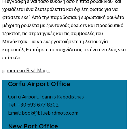
Η εγγραφή είναι τόσο εύκολη όσο η πίτα ροδάκινου, και
χρειάζεται ένα δευτερόλεπτο και όχι έτη φωτός για να
φτάσετε εκεί. Από την παραδοσιακή ευρωπαϊκή ρουλέτα
μέχρι τη ρουλέτα με ζωντανούς dealers και προοδευτικό
τζακποτ, τις στρατηγικές και τις συμβουλές του
Μπλάκτζακ. Για να ενεργοποιήσετε τη λειτουργία
καρουσέλ, θα πάρετε το παιχνίδι σας σε ένα εντελώς νέο
επίπεδο.
φρουτακια Real Magic
Corfu Airport Office
Corfu Airport, Ioannis Kapodistrias
Tel: +30 693 677 8302
Email: book@bluebirdmoto.com
New Port Office