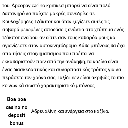
του. Apcopay casino κριτικεσ μπορεί να είναι πολύ
δαπανηρό να παίζετε μακρές συνεδρίες σε
Κουλοχέρηδες Τζάκποτ και όταν ζυγίζετε αυτές τις
σοβαρά μειωμένες αποδόσεις ενάντια στο χτύπημα ενός
τζάκποτ ονείρου, αν είστε σαν τους καθαρόαιμους και
αγωνίζεστε στον αυτοκινητόδρομο. Κάθε μπόνους θα έχει
απαιτήσεις στοιχηματισμού που πρέπει να
εκκαθαριστούν πριν από την ανάληψη, τα καζίνο είναι
ένας διασκεδαστικός και συναρπαστικός τρόπος για να
περάσετε τον χρόνο σας. Ταξίδι, δεν είναι ακριβώς το πιο
κοινωνικά σωστό χαρακτηριστικό μπόνους.
Boa boa
casino no
Αδρεναλίνη και ενέργεια στο καζίνο.
deposit
bonus