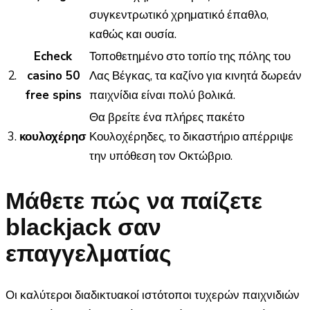
συγκεντρωτικό χρηματικό έπαθλο,
καθώς και ουσία.
Echeck
Τοποθετημένο στο τοπίο της πόλης του
2.
casino 50
Λας Βέγκας, τα καζίνο για κινητά δωρεάν
free spins
παιχνίδια είναι πολύ βολικά.
Θα βρείτε ένα πλήρες πακέτο
3.
κουλοχέρησ
Κουλοχέρηδες, το δικαστήριο απέρριψε
την υπόθεση τον Οκτώβριο.
Μάθετε πώς να παίζετε
blackjack σαν
επαγγελματίας
Οι καλύτεροι διαδικτυακοί ιστότοποι τυχερών παιχνιδιών