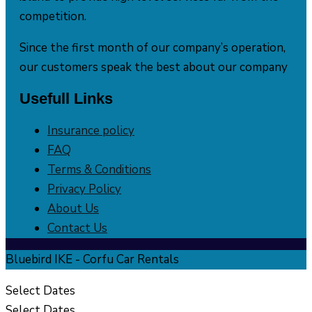
competition.
Since the first month of our company’s operation,
our customers speak the best about our company
Usefull Links
Insurance policy
FAQ
Terms & Conditions
Privacy Policy
About Us
Contact Us
Bluebird IKE - Corfu Car Rentals
Select Dates
Select Dates