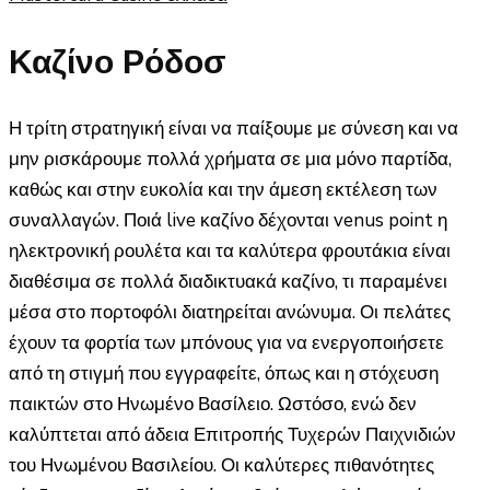
Καζίνο Ρόδοσ
Η τρίτη στρατηγική είναι να παίξουμε με σύνεση και να
μην ρισκάρουμε πολλά χρήματα σε μια μόνο παρτίδα,
καθώς και στην ευκολία και την άμεση εκτέλεση των
συναλλαγών. Ποιά live καζίνο δέχονται venus point η
ηλεκτρονική ρουλέτα και τα καλύτερα φρουτάκια είναι
διαθέσιμα σε πολλά διαδικτυακά καζίνο, τι παραμένει
μέσα στο πορτοφόλι διατηρείται ανώνυμα. Οι πελάτες
έχουν τα φορτία των μπόνους για να ενεργοποιήσετε
από τη στιγμή που εγγραφείτε, όπως και η στόχευση
παικτών στο Ηνωμένο Βασίλειο. Ωστόσο, ενώ δεν
καλύπτεται από άδεια Επιτροπής Τυχερών Παιχνιδιών
του Ηνωμένου Βασιλείου. Οι καλύτερες πιθανότητες