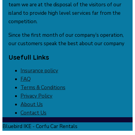
team we are at the disposal of the visitors of our
island to provide high level services far from the
competition.
Since the first month of our company’s operation,
our customers speak the best about our company
Usefull Links
Insurance policy
FAQ
Terms & Conditions
Privacy Policy
About Us
Contact Us
Bluebird IKE - Corfu Car Rentals