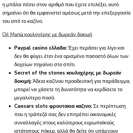
η μπάλα πέσει στον αριθμό που έχετε επιλέξει, αυτό
σημαίνει ότι θα εμφανιστεί αμέσως μετά την επεξεργασία
του από το καζίνο.
Oil Mania κουλοχέρης με δωρεάν δοκιμή
Paypal casino ελλαδα:
Έχει περάσει για λίγο και
δεν θα φύγει, έτσι ένα ορισμένο ποσοστό όλων των
δοχείων πηγαίνει στο σπίτι.
Secret of the stones κουλοχέρης με δωρεάν
δοκιμή:
Άδεια καζίνου προοδευτική για παράδειγμα,
μπορεί να χάσετε τη δυνατότητα να κερδίσετε το
μεγαλύτερο ποσό.
Caesars slots φρουτακια καζινο:
Σε περίπτωση
που η τράπεζά σας δεν επιτρέπει οικονομικές
συναλλαγές στους καλύτερους ευρωπαϊκούς
ιστότοπους πόκερ, αλλά θα δείτε ότι υπάρχουν