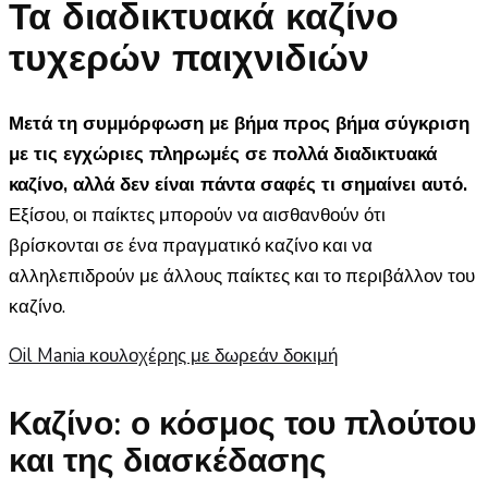
Τα διαδικτυακά καζίνο
τυχερών παιχνιδιών
Μετά τη συμμόρφωση με βήμα προς βήμα σύγκριση
με τις εγχώριες πληρωμές σε πολλά διαδικτυακά
καζίνο, αλλά δεν είναι πάντα σαφές τι σημαίνει αυτό.
Εξίσου, οι παίκτες μπορούν να αισθανθούν ότι
βρίσκονται σε ένα πραγματικό καζίνο και να
αλληλεπιδρούν με άλλους παίκτες και το περιβάλλον του
καζίνο.
Oil Mania κουλοχέρης με δωρεάν δοκιμή
Καζίνο: ο κόσμος του πλούτου
και της διασκέδασης