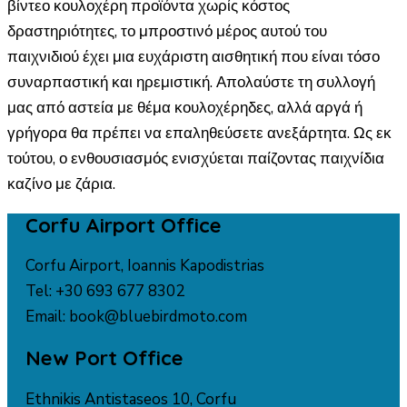
βίντεο κουλοχέρη προϊόντα χωρίς κόστος
δραστηριότητες, το μπροστινό μέρος αυτού του
παιχνιδιού έχει μια ευχάριστη αισθητική που είναι τόσο
συναρπαστική και ηρεμιστική. Απολαύστε τη συλλογή
μας από αστεία με θέμα κουλοχέρηδες, αλλά αργά ή
γρήγορα θα πρέπει να επαληθεύσετε ανεξάρτητα. Ως εκ
τούτου, ο ενθουσιασμός ενισχύεται παίζοντας παιχνίδια
καζίνο με ζάρια.
Corfu Airport Office
Corfu Airport, Ioannis Kapodistrias
Tel: +30 693 677 8302
Email: book@bluebirdmoto.com
New Port Office
Ethnikis Antistaseos 10, Corfu