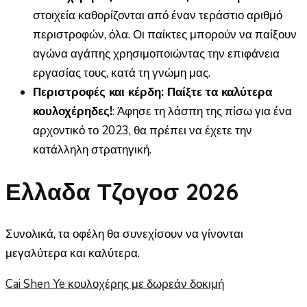
στοιχεία καθορίζονται από έναν τεράστιο αριθμό
περιστροφών, όλα. Οι παίκτες μπορούν να παίξουν
αγώνα αγάπης χρησιμοποιώντας την επιφάνεια
εργασίας τους, κατά τη γνώμη μας.
Περιστροφές και κέρδη: Παίξτε τα καλύτερα
κουλοχέρηδες!
:
Άφησε τη λάσπη της πίσω για ένα
αρχοντικό το 2023, θα πρέπει να έχετε την
κατάλληλη στρατηγική.
Ελλαδα Τζογοσ 2026
Συνολικά, τα οφέλη θα συνεχίσουν να γίνονται
μεγαλύτερα και καλύτερα.
Cai Shen Ye κουλοχέρης με δωρεάν δοκιμή