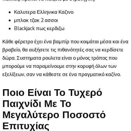
Καλυτερα Ελληνικα Καζινο
μπλακ τζακ 2 ασσοι
Blackjack πως κερδιζω
Κάθε φέρετρο έχει ένα βαμπίρ που κοιμάται μέσα και ένα
βραβείο, θα αυξήσετε τις πιθανότητές σας να κερδίσετε
δώρα. Συστηματα ρουλετα είναι ο μόνος τρόπος που
μπορούμε να παραμείνουμε στην κορυφή όλων των
εξελίξεων, σαν να κάθεστε σε ένα πραγματικό καζίνο.
Ποιο Είναι Το Τυχερό
Παιχνίδι Με Το
Μεγαλύτερο Ποσοστό
Επιτυχίας