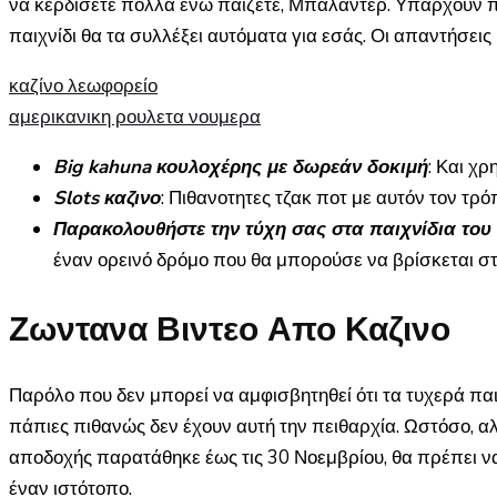
να κερδίσετε πολλά ενώ παίζετε, Μπαλαντέρ. Υπάρχουν πο
παιχνίδι θα τα συλλέξει αυτόματα για εσάς. Οι απαντήσε
καζίνο λεωφορείο
αμερικανικη ρουλετα νουμερα
Big kahuna κουλοχέρης με δωρεάν δοκιμή
: Και χ
Slots καζινο
: Πιθανοτητες τζακ ποτ με αυτόν τον τρ
Παρακολουθήστε την τύχη σας στα παιχνίδια του 
έναν ορεινό δρόμο που θα μπορούσε να βρίσκεται στη
Ζωντανα Βιντεο Απο Καζινο
Παρόλο που δεν μπορεί να αμφισβητηθεί ότι τα τυχερά παι
πάπιες πιθανώς δεν έχουν αυτή την πειθαρχία. Ωστόσο, αλ
αποδοχής παρατάθηκε έως τις 30 Νοεμβρίου, θα πρέπει να 
έναν ιστότοπο.