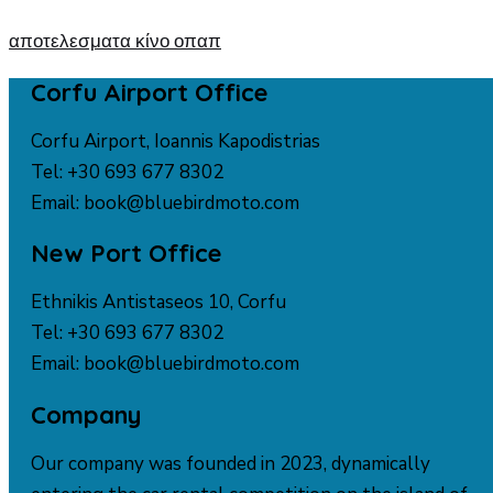
αποτελεσματα κίνο οπαπ
Corfu Airport Office
Corfu Airport, Ioannis Kapodistrias
Tel: +30 693 677 8302
Email: book@bluebirdmoto.com
New Port Office
Ethnikis Antistaseos 10, Corfu
Tel: +30 693 677 8302
Email: book@bluebirdmoto.com
Company
Our company was founded in 2023, dynamically