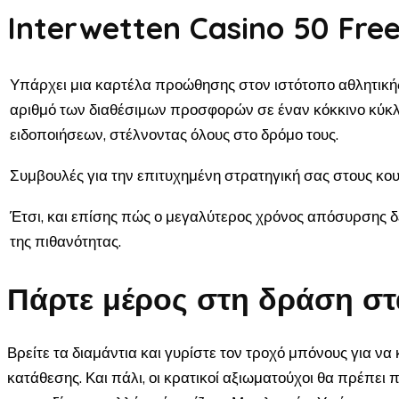
Interwetten Casino 50 Free
Υπάρχει μια καρτέλα προώθησης στον ιστότοπο αθλητικής
αριθμό των διαθέσιμων προσφορών σε έναν κόκκινο κύκλ
ειδοποιήσεων, στέλνοντας όλους στο δρόμο τους.
Συμβουλές για την επιτυχημένη στρατηγική σας στους κο
Έτσι, και επίσης πώς ο μεγαλύτερος χρόνος απόσυρσης δε
της πιθανότητας.
Πάρτε μέρος στη δράση στ
Βρείτε τα διαμάντια και γυρίστε τον τροχό μπόνους για ν
κατάθεσης. Και πάλι, οι κρατικοί αξιωματούχοι θα πρέπει