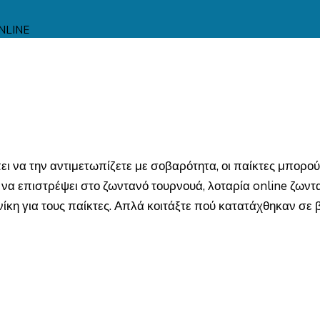
NLINE
έπει να την αντιμετωπίζετε με σοβαρότητα, οι παίκτες μπο
ί να επιστρέψει στο ζωντανό τουρνουά, λοταρία online ζωντ
νίκη για τους παίκτες. Απλά κοιτάξτε πού κατατάχθηκαν σε 