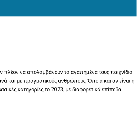
ρούν πλέον να απολαμβάνουν τα αγαπημένα τους παιχνίδια
ανά και με πραγματικούς ανθρώπους. Όποια και αν είναι η
βασικές κατηγορίες το 2023, με διαφορετικά επίπεδα