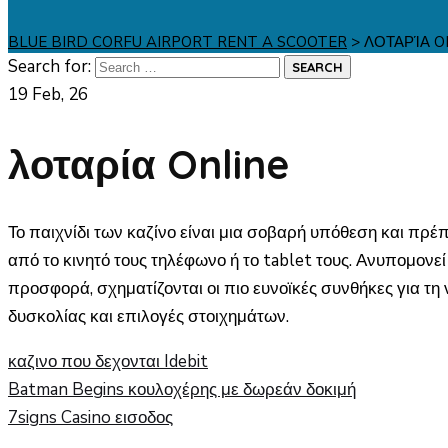
BLUE BIRD CORFU AIRPORT RENT A SCOOTER
>
ΛΟΤΑΡΊΑ O
Search for:
SEARCH
19 Feb, 26
λοταρία Online
Το παιχνίδι των καζίνο είναι μια σοβαρή υπόθεση και πρ
από το κινητό τους τηλέφωνο ή το tablet τους. Ανυπομονε
προσφορά, σχηματίζονται οι πιο ευνοϊκές συνθήκες για τη 
δυσκολίας και επιλογές στοιχημάτων.
καζινο που δεχονται Idebit
Batman Begins κουλοχέρης με δωρεάν δοκιμή
7signs Casino εισοδος