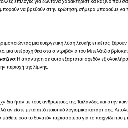
λλές επιλογές για ζωντανά χαρακτηριστικά καζίνο που σας
ις μπορούν να βρεθούν στην ερώτηση, σήμερα μπορούμε να 
ρησιμοποιώντας μια ευεργετική λύση λευκής ετικέτας, ξέρουν
όπο, μια υπέροχη θέα στα σιντριβάνια του Μπελάτζιο βρίσκ
καζίνο
: Η απάντηση σε αυτό εξαρτάται σχεδόν εξ ολοκλήρο
ν περιοχή της λίμνης.
χνίδια ήταν με τους ανθρώπους της Ταϊλάνδης και στην κοιν
λά αν είστε μετά από ποιοτικό λογισμικό κατάρτισης. Απολ
μάθετε όσο το δυνατόν περισσότερο για το παιχνίδι που μπο