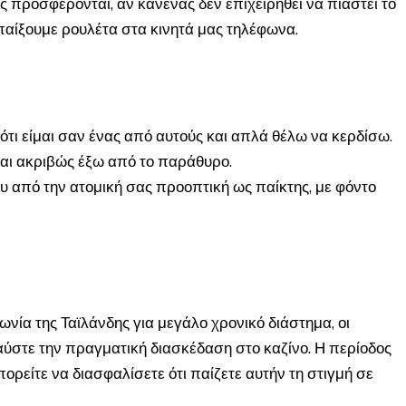
 προσφέρονται, αν κανένας δεν επιχειρηθεί να πιαστεί το
παίξουμε ρουλέτα στα κινητά μας τηλέφωνα.
 ότι είμαι σαν ένας από αυτούς και απλά θέλω να κερδίσω.
εται ακριβώς έξω από το παράθυρο.
υ από την ατομική σας προοπτική ως παίκτης, με φόντο
ωνία της Ταϊλάνδης για μεγάλο χρονικό διάστημα, οι
αύστε την πραγματική διασκέδαση στο καζίνο. Η περίοδος
ρείτε να διασφαλίσετε ότι παίζετε αυτήν τη στιγμή σε