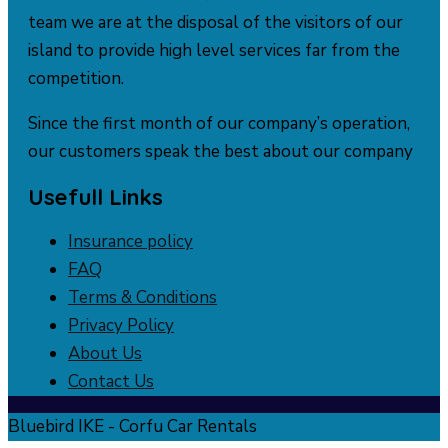
team we are at the disposal of the visitors of our
island to provide high level services far from the
competition.
Since the first month of our company’s operation,
our customers speak the best about our company
Usefull Links
Insurance policy
FAQ
Terms & Conditions
Privacy Policy
About Us
Contact Us
Bluebird IKE - Corfu Car Rentals