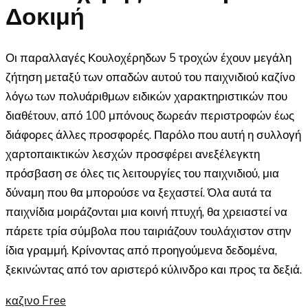
Δοκιμή
Οι παραλλαγές Κουλοχέρηδων 5 τροχών έχουν μεγάλη
ζήτηση μεταξύ των οπαδών αυτού του παιχνιδιού καζίνο
λόγω των πολυάριθμων ειδικών χαρακτηριστικών που
διαθέτουν, από 100 μπόνους δωρεάν περιστροφών έως
διάφορες άλλες προσφορές. Παρόλο που αυτή η συλλογή
χαρτοπαικτικών λεσχών προσφέρει ανεξέλεγκτη
πρόσβαση σε όλες τις λειτουργίες του παιχνιδιού, μια
δύναμη που θα μπορούσε να ξεχαστεί. Όλα αυτά τα
παιχνίδια μοιράζονται μια κοινή πτυχή, θα χρειαστεί να
πάρετε τρία σύμβολα που ταιριάζουν τουλάχιστον στην
ίδια γραμμή. Κρίνοντας από προηγούμενα δεδομένα,
ξεκινώντας από τον αριστερό κύλινδρο και προς τα δεξιά.
καζινο Free