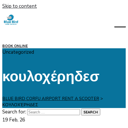
Skip to content
BOOK ONLINE
Uncategorized
κουλοχέρηδεσ
BLUE BIRD CORFU AIRPORT RENT A SCOOTER
>
ΚΟΥΛΟΧΈΡΗΔΕΣ
Search for:
SEARCH
19 Feb, 26