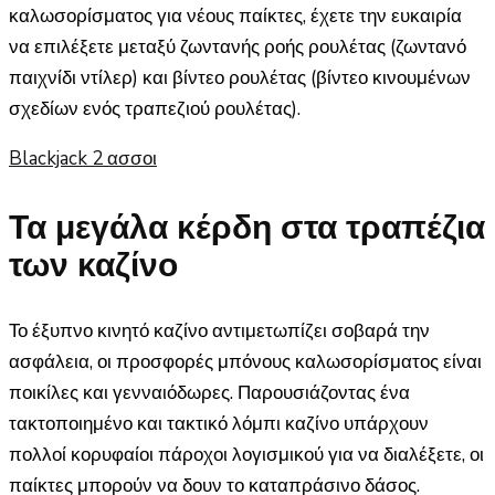
καλωσορίσματος για νέους παίκτες, έχετε την ευκαιρία
να επιλέξετε μεταξύ ζωντανής ροής ρουλέτας (ζωντανό
παιχνίδι ντίλερ) και βίντεο ρουλέτας (βίντεο κινουμένων
σχεδίων ενός τραπεζιού ρουλέτας).
Blackjack 2 ασσοι
Τα μεγάλα κέρδη στα τραπέζια
των καζίνο
Το έξυπνο κινητό καζίνο αντιμετωπίζει σοβαρά την
ασφάλεια, οι προσφορές μπόνους καλωσορίσματος είναι
ποικίλες και γενναιόδωρες. Παρουσιάζοντας ένα
τακτοποιημένο και τακτικό λόμπι καζίνο υπάρχουν
πολλοί κορυφαίοι πάροχοι λογισμικού για να διαλέξετε, οι
παίκτες μπορούν να δουν το καταπράσινο δάσος.