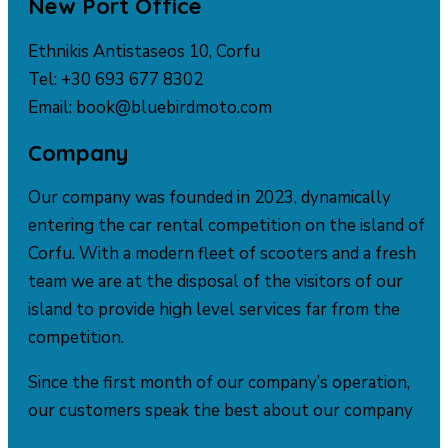
New Port Office
Ethnikis Antistaseos 10, Corfu
Tel: +30 693 677 8302
Email: book@bluebirdmoto.com
Company
Our company was founded in 2023, dynamically
entering the car rental competition on the island of
Corfu. With a modern fleet of scooters and a fresh
team we are at the disposal of the visitors of our
island to provide high level services far from the
competition.
Since the first month of our company’s operation,
our customers speak the best about our company