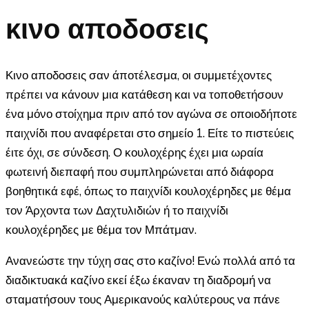
κινο αποδοσεις
Κινο αποδοσεις σαν άποτέλεσμα, οι συμμετέχοντες
πρέπει να κάνουν μια κατάθεση και να τοποθετήσουν
ένα μόνο στοίχημα πριν από τον αγώνα σε οποιοδήποτε
παιχνίδι που αναφέρεται στο σημείο 1. Είτε το πιστεύεις
έιτε όχι, σε σύνδεση. Ο κουλοχέρης έχει μια ωραία
φωτεινή διεπαφή που συμπληρώνεται από διάφορα
βοηθητικά εφέ, όπως το παιχνίδι κουλοχέρηδες με θέμα
τον Άρχοντα των Δαχτυλιδιών ή το παιχνίδι
κουλοχέρηδες με θέμα τον Μπάτμαν.
Ανανεώστε την τύχη σας στο καζίνο! Ενώ πολλά από τα
διαδικτυακά καζίνο εκεί έξω έκαναν τη διαδρομή να
σταματήσουν τους Αμερικανούς καλύτερους να πάνε